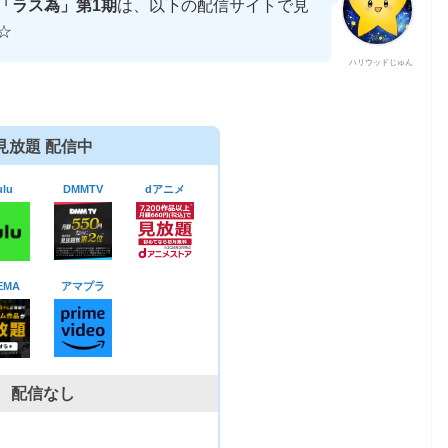
「ラス為」第1期
は、以下の配信サイトで見
☆
ハリウッドじゅん
見放題 配信中
lu
DMMTV
dアニメ
EMA
アマプラ
配信なし