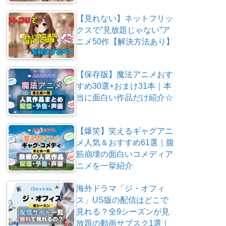
【見れない】ネットフリッ
クスで”見放題じゃない”ア
ニメ50作【解決方法あり】
【保存版】魔法アニメおす
すめ30選+おまけ31本｜本
当に面白い作品だけ紹介☆
【爆笑】笑えるギャグアニ
メ人気＆おすすめ61選｜腹
筋崩壊の面白いコメディア
ニメを一挙紹介
海外ドラマ「ジ・オフィ
ス」US版の配信はどこで
見れる？全9シーズンが見
放題の動画サブスク1選｜