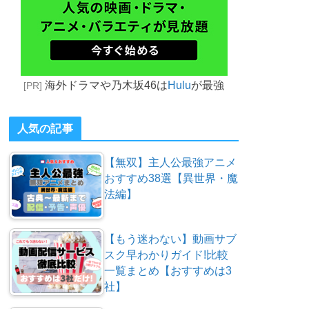
海外ドラマや乃木坂46は
Hulu
が最強
[PR]
人気の記事
【無双】主人公最強アニメ
おすすめ38選【異世界・魔
法編】
【もう迷わない】動画サブ
スク早わかりガイド!比較
一覧まとめ【おすすめは3
社】