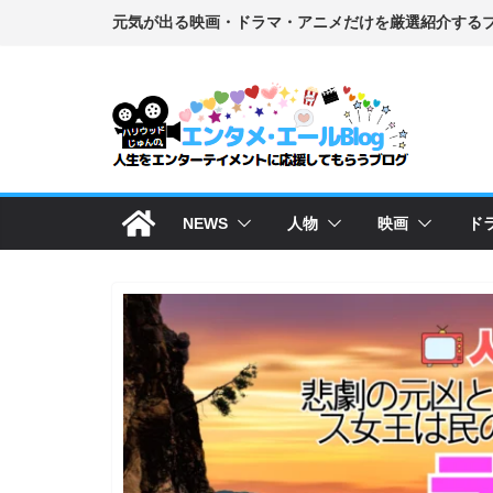
コ
ン
テ
ン
ツ
へ
ス
NEWS
人物
映画
ド
キ
ッ
プ