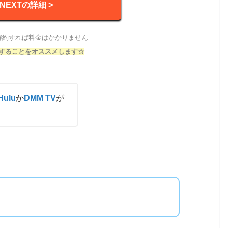
-NEXTの詳細 >
解約すれば料金はかかりません
することをオススメします☆
Hulu
か
DMM TV
が