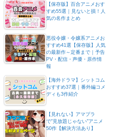
【保存版】百合アニメおす
すめ55選｜見ないと損！人
気の名作まとめ
悪役令嬢・令嬢系アニメお
すすめ41選【保存版】人気
の最新作～定番まで｜予告
PV・配信・声優・原作情
報
【海外ドラマ】シットコム
おすすめ37選｜番外編コメ
ディも3作紹介
【見れない】アマプラ
で”見放題じゃない”アニメ
50作【解決方法あり】