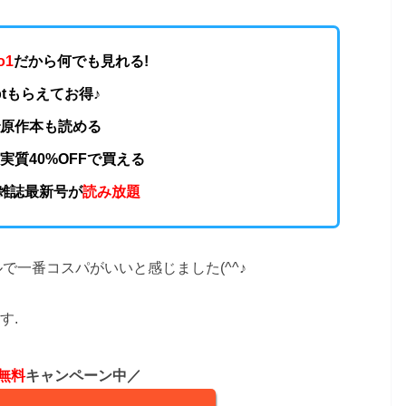
o1
だから何でも見れる!
0ptもらえてお得♪
で原作本も読める
実質40%OFFで買える
の雑誌最新号が
読み放題
で一番コスパがいいと感じました(^^♪
す.
無料
キャンペーン中／