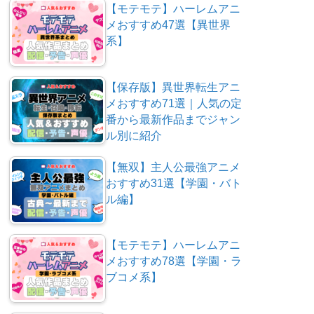
【モテモテ】ハーレムアニ
メおすすめ47選【異世界
系】
【保存版】異世界転生アニ
メおすすめ71選｜人気の定
番から最新作品までジャン
ル別に紹介
【無双】主人公最強アニメ
おすすめ31選【学園・バト
ル編】
【モテモテ】ハーレムアニ
メおすすめ78選【学園・ラ
ブコメ系】