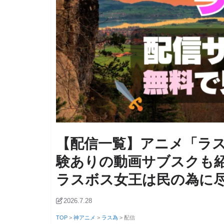
【配信一覧】アニメ「ラ
験ありの動画サブスクも
ラスボス女王は民の為に
2026.7.28
TOP
>
神アニメ
>
ラス為
> 配信