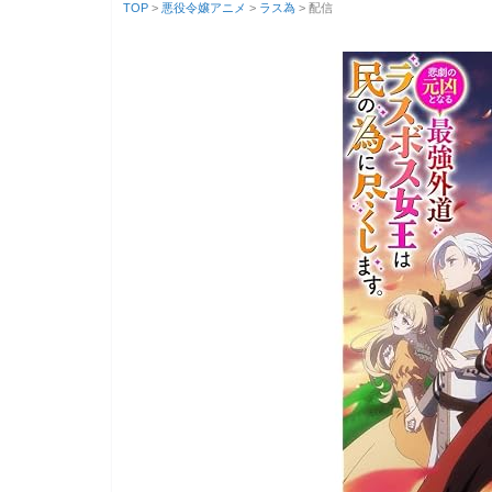
TOP
>
悪役令嬢アニメ
>
ラス為
> 配信