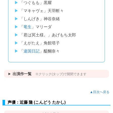
「つぐもも」黒耀
「マキャヴェ」天羽斬々
「しんげき」神谷奈緒
「
竜生
」マリーダ
「君は冥土様。」あげもち太郎
「えがたえ」角館塔子
「
違国日記
」醍醐奈々
出演作一覧
※クリック(タップ)で開閉できます
▲目次へ戻る
声優：近藤 隆 (こんどう たかし)