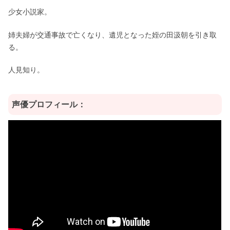
少女小説家。
姉夫婦が交通事故で亡くなり、遺児となった姪の田汲朝を引き取
る。
人見知り。
声優プロフィール：