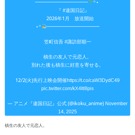
━━━━━━━━━━━
꙳⋆
『
』
#違国日記
2026年1月 放送開始
⋆꙳
━━━━━━━━━━━
笠町信吾
#諏訪部順一
槙生の友人で元恋人。
別れた後も槙生に好意を寄せる。
12/2(火)先行上映会開催
https://t.co/caW3DydC49
pic.twitter.com/kX4Itl8pis
— アニメ『違国日記』公式 (@ikoku_anime)
November
14, 2025
槙生の友人で元恋人。