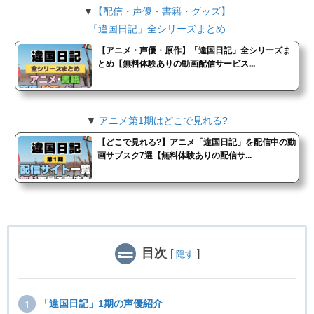
▼
【配信・声優・書籍・グッズ】
「違国日記」全シリーズまとめ
【アニメ・声優・原作】「違国日記」全シリーズま
とめ【無料体験ありの動画配信サービス...
▼
アニメ第1期はどこで見れる?
【どこで見れる?】アニメ「違国日記」を配信中の動
画サブスク7選【無料体験ありの配信サ...
目次
[
]
隠す
「違国日記」1期の声優紹介