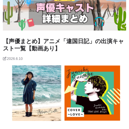
【声優まとめ】アニメ「違国日記」の出演キャ
スト一覧【動画あり】
2026.6.10