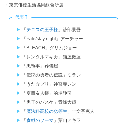
・東京俳優生活協同組合所属
代表作
「
テニスの王子様
」跡部景吾
「Fate/stay night」アーチャー
「BLEACH」グリムジョー
「レンタルマギカ」猫屋敷蓮
「黒執事」葬儀屋
「伝説の勇者の伝説」ミラン
「うた☆プリ」神宮寺レン
「夏目友人帳」的場静司
「黒子のバスケ」青峰大輝
「
魔法科高校の劣等生
」十文字克人
「
食戟のソーマ
」葉山アキラ