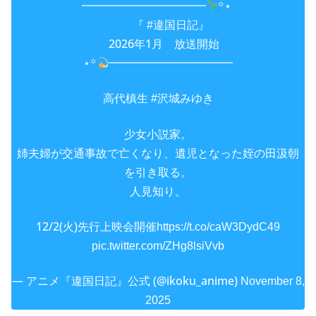
━━━━━━━━━━━
꙳⋆
『
』
#違国日記
2026年1月 放送開始
⋆꙳
━━━━━━━━━━━
高代槙生
#沢城みゆき
少女小説家。
姉夫婦が交通事故で亡くなり、遺児となった姪の田汲朝
を引き取る。
人見知り。
12/2(火)先行上映会開催
https://t.co/caW3DydC49
pic.twitter.com/ZHg8lsiVvb
— アニメ『違国日記』公式 (@ikoku_anime)
November 8,
2025