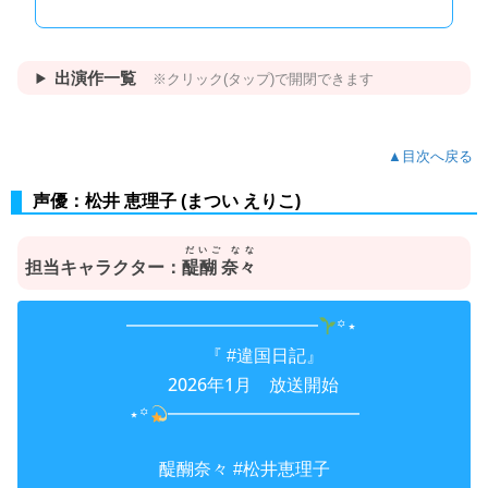
出演作一覧
※クリック(タップ)で開閉できます
▲目次へ戻る
声優：松井 恵理子 (まつい えりこ)
だいご なな
担当キャラクター：
醍醐 奈々
━━━━━━━━━━━
꙳⋆
『
』
#違国日記
2026年1月 放送開始
⋆꙳
━━━━━━━━━━━
醍醐奈々
#松井恵理子