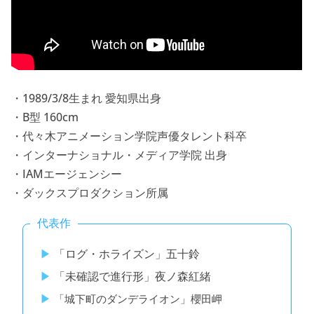
・1989/3/8生まれ 愛知県出身
・B型 160cm
・代々木アニメーション学院声優タレント科卒
・インターナショナル・メディア学院 出身
・IAMエージェンシー
・ダックスプロダクション所属
代表作
「ログ・ホライズン」五十鈴
「未確認で進行形」夜ノ森紅緒
「城下町のダンデライオン」櫻田岬