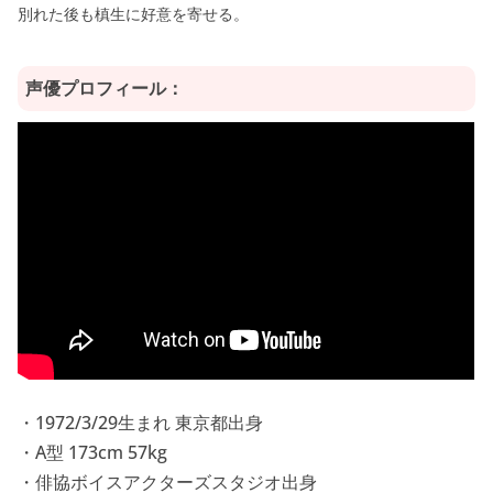
別れた後も槙生に好意を寄せる。
声優プロフィール：
・1972/3/29生まれ 東京都出身
・A型 173cm 57kg
・俳協ボイスアクターズスタジオ出身