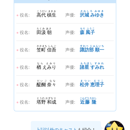
こうだい まきお
さわしろ みゆき
役名:
高代 槙生
声優:
沢城 みゆき
●
たくみ あさ
もり ふうこ
役名:
田汲 朝
声優:
森 風子
●
かさまち しんご
すわべ じゅんいち
役名:
笠町 信吾
声優:
諏訪部 順一
●
なら えみり
もろほし すみれ
役名:
楢 えみり
声優:
諸星 すみれ
●
だいご なな
まつい えりこ
役名:
醍醐 奈々
声優:
松井 恵理子
●
とうの かずなり
こんどう たかし
役名:
塔野 和成
声優:
近藤 隆
●
上記以外のキャスト
も紹介！