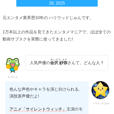
26, 2025
元エンタメ業界歴10年の ハリウッドじゅんです。
1万本以上の作品を見てきたエンタメマニアで、ほぼ全ての
動画サブスクを実際に使ってきました!
あいざわ さや
人気声優の
会沢 紗弥
さんて、どんな人？
エールくん
色んな声色やキャラを演じ分けられる、
演技派声優だよ!
ハリウッドじゅん
アニメ「サイレントウィッチ」
主演のモ