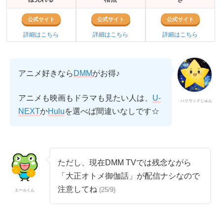
公式サイト
公式サイト
公式サイト
詳細はこちら
詳細はこちら
詳細はこちら
アニメ好きなら
DMM
がお得♪
アニメも映画もドラマも見たい人は、
U-
ハリウッドじゅん
か
を選べば間違いなしです☆
NEXT
Hulu
ただし、現在DMM TVでは残念ながら
「大正オトメ御伽話」が配信ナシなので
注意してね
(25/9)
エールくん