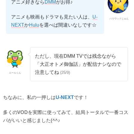
アニメ好きなら
DMM
がお得♪
アニメも映画もドラマも見たい人は、
U-
ハリウッドじゅん
か
を選べば間違いなしです☆
NEXT
Hulu
ただし、現在DMM TVでは残念ながら
「大正オトメ御伽話」が配信ナシなので
注意してね
(25/9)
エールくん
ちなみに、私の一押しは
です！
U-NEXT
多くのVODを実際に使ってみて、結局トータルで一番コス
パがいいと感じました(^^♪