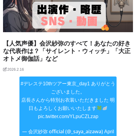
【人気声優】会沢紗弥のすべて！あなたの好き
な代表作は？「サイレント・ウィッチ」「大正
オトメ御伽話」など
2026.2.16
ありがとう
#デレステ10thツアー東京_day1
ございました。
店長さんから特別お衣装いただきました 明
日もよろしくお願いいたします
pic.twitter.com/YLpuCZLzap
— 会沢紗弥 official (@_saya_aizawa)
April