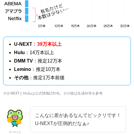
U-NEXT
：
39万本以上
Hulu
：14万本以上
DMM TV
：推定12万本
Lemino
：推定10万本
その他
：推定1万本前後
※U-NEXTとHuluは公式情報(25/4)。その他は生成AI等を参考
こんなに差があるなんてビックリです！
U-NEXTが圧倒的だなぁ♪
エールくん