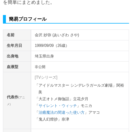
を簡単にまとめました。
簡易プロフィール
名前
会沢 紗弥 (あいざわ さや)
生年月日
1999/09/09（26歳）
出身地
埼玉県出身
血液型
非公開
[TVシリーズ]
アイドルマスター シンデレラガールズ劇場」関裕
美
代表作
(アニ
大正オトメ御伽話」立花夕月
メ)
サイレント・ウィッチ
」モニカ
治癒魔法の間違った使い方
」アマコ
鬼人幻燈抄」奈津