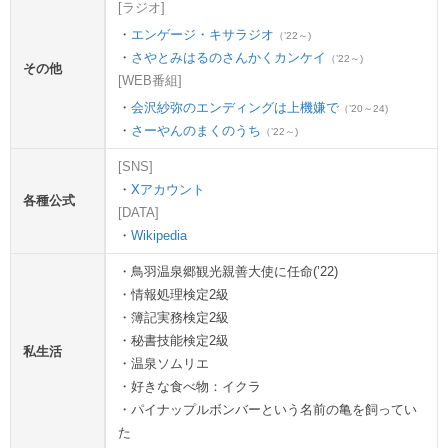
[ラジオ]
エンゲージ・キサラジオ
（’22～)
さやとみはるのさんかくカンケイ
（’22～)
その他
[WEB番組]
会沢紗弥のエンディングは上機嫌で
（’20～24)
さーやんのまくのうち
（’22～)
[SNS]
・
Xアカウント
各種公式
[DATA]
・
Wikipedia
・鳥羽温泉郷観光親善大使に任命(’22)
・情報処理検定2級
・簿記実務検定2級
・秘書技能検定2級
私生活
・温泉ソムリエ
・好きな食べ物：イクラ
・パイナップルボンバーという名前の亀を飼ってい
た