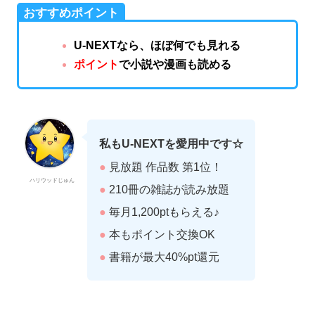
おすすめポイント
U-NEXTなら、ほぼ何でも見れる
ポイント
で小説や漫画も読める
私もU-NEXTを愛用中です☆
●
見放題 作品数 第1位！
ハリウッドじゅん
●
210冊の雑誌が読み放題
●
毎月1,200ptもらえる♪
●
本もポイント交換OK
●
書籍が最大40%pt還元