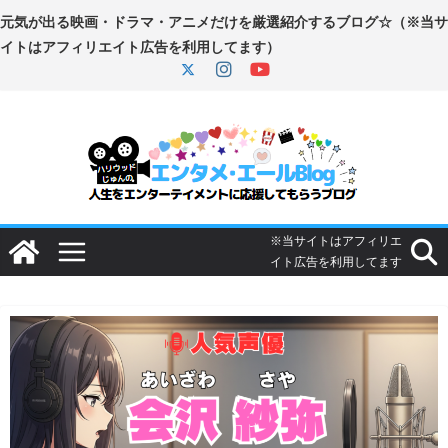
コ
ン
テ
ン
ツ
へ
ス
キ
ッ
プ