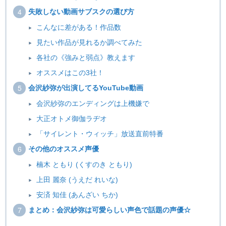
失敗しない動画サブスクの選び方
こんなに差がある！作品数
見たい作品が見れるか調べてみた
各社の《強みと弱点》教えます
オススメはこの3社！
会沢紗弥が出演してるYouTube動画
会沢紗弥のエンディングは上機嫌で
大正オトメ御伽ラヂオ
「サイレント・ウィッチ」放送直前特番
その他のオススメ声優
楠木 ともり (くすのき ともり)
上田 麗奈 (うえだ れいな)
安済 知佳 (あんざい ちか)
まとめ：会沢紗弥は可愛らしい声色で話題の声優☆