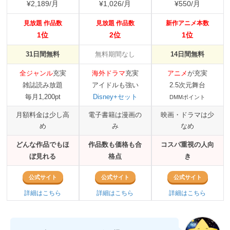
¥2,189/月
¥1,026/月
¥550/月
見放題 作品数
見放題 作品数
新作アニメ本数
1位
2位
1位
31日間無料
無料期間なし
14日間無料
全ジャンル
充実
海外ドラマ
充実
アニメ
が充実
雑誌読み放題
アイドルも強い
2.5次元舞台
毎月1,200pt
Disney+セット
DMMポイント
月額料金は少し高
電子書籍は漫画の
映画・ドラマは少
め
み
なめ
どんな作品でもほ
作品数も価格も合
コスパ重視の人向
ぼ見れる
格点
き
公式サイト
公式サイト
公式サイト
詳細はこちら
詳細はこちら
詳細はこちら