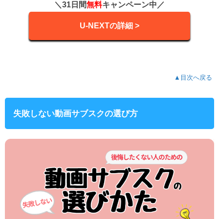
＼31日間
無料
キャンペーン中／
U-NEXTの詳細 >
▲目次へ戻る
失敗しない動画サブスクの選び方