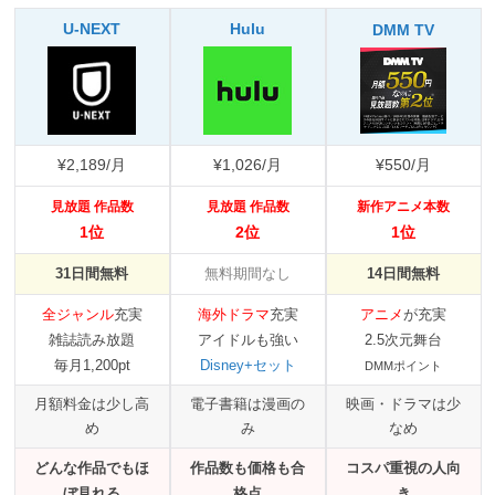
U-NEXT
Hulu
DMM TV
¥2,189/月
¥1,026/月
¥550/月
見放題 作品数
見放題 作品数
新作アニメ本数
1位
2位
1位
31日間無料
無料期間なし
14日間無料
全ジャンル
充実
海外ドラマ
充実
アニメ
が充実
雑誌読み放題
アイドルも強い
2.5次元舞台
毎月1,200pt
Disney+セット
DMMポイント
月額料金は少し高
電子書籍は漫画の
映画・ドラマは少
め
み
なめ
どんな作品でもほ
作品数も価格も合
コスパ重視の人向
ぼ見れる
格点
き