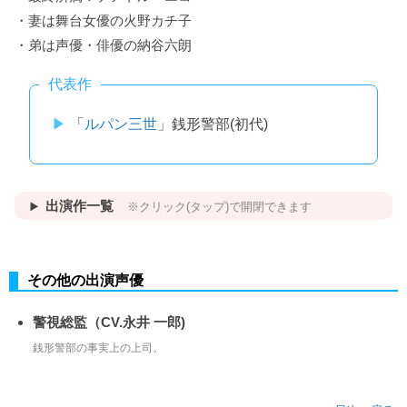
・妻は舞台女優の火野カチ子
・弟は声優・俳優の納谷六朗
代表作
「
ルパン三世
」銭形警部(初代)
出演作一覧
※クリック(タップ)で開閉できます
その他の出演声優
警視総監（CV.永井 一郎)
銭形警部の事実上の上司。