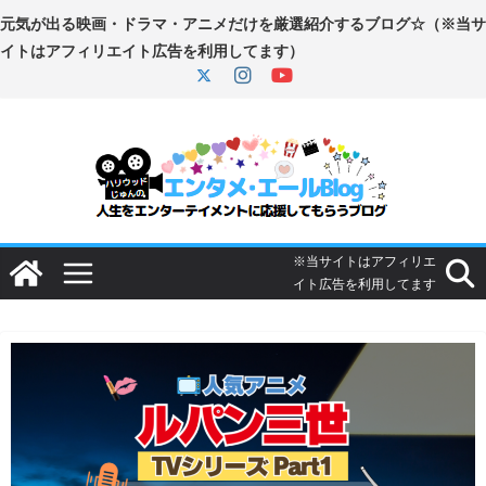
コ
ン
テ
ン
ツ
へ
ス
キ
ッ
プ