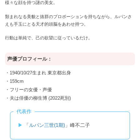
様々な顔を持つ謎の美女。
類まれなる美貌と抜群のプロポーションを持ちながら、ルパンさ
えも手玉にとる天才的頭脳をあわせ持つ。
行動は単純で、己の欲望に従っているだけ。
声優プロフィール：
・1940/10/27生まれ 東京都出身
・159cm
・フリーの女優・声優
・夫は俳優の柳生博 (2022死別)
代表作
「
ルパン三世(1期)
」峰不二子