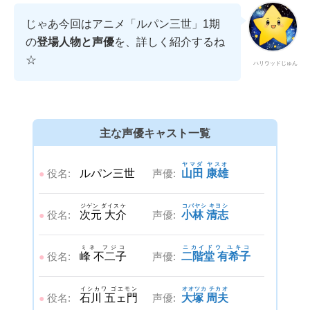
じゃあ今回はアニメ「ルパン三世」1期
の
登場人物と声優
を、詳しく紹介するね
☆
ハリウッドじゅん
主な声優キャスト一覧
ヤマダ ヤスオ
役名:
ルパン三世
声優:
山田 康雄
●
ジゲン ダイスケ
コバヤシ キヨシ
役名:
次元 大介
声優:
小林 清志
●
ミネ フジコ
ニカイドウ ユキコ
役名:
峰 不二子
声優:
二階堂 有希子
●
イシカワ ゴエモン
オオツカ チカオ
役名:
石川 五ェ門
声優:
大塚 周夫
●