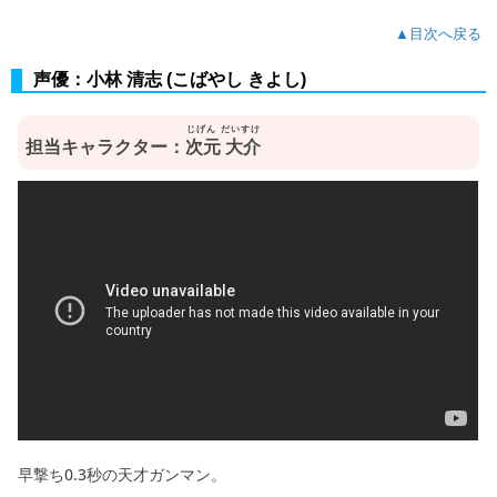
▲目次へ戻る
声優：小林 清志 (こばやし きよし)
じげん だいすけ
担当キャラクター：
次元 大介
早撃ち0.3秒の天才ガンマン。