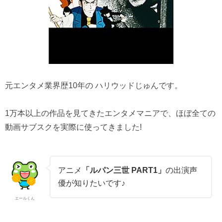
元エンタメ業界歴10年の ハリウッドじゅんです。
1万本以上の作品を見てきたエンタメマニアで、ほぼ全ての
動画サブスクを実際に使ってきました!
アニメ
「ルパン三世 PART1」
の出演声
優が知りたいです♪
エールくん