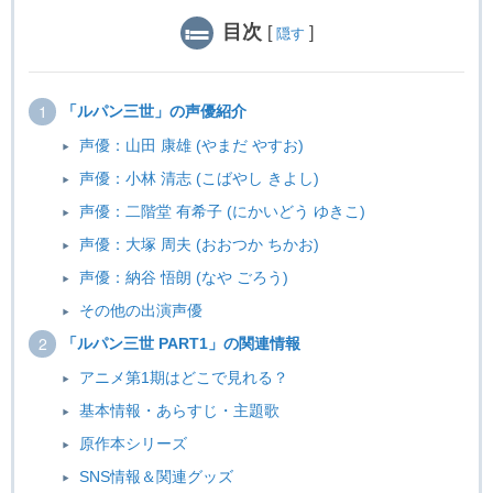
目次
[
]
隠す
「ルパン三世」の声優紹介
声優：山田 康雄 (やまだ やすお)
声優：小林 清志 (こばやし きよし)
声優：二階堂 有希子 (にかいどう ゆきこ)
声優：大塚 周夫 (おおつか ちかお)
声優：納谷 悟朗 (なや ごろう)
その他の出演声優
「ルパン三世 PART1」の関連情報
アニメ第1期はどこで見れる？
基本情報・あらすじ・主題歌
原作本シリーズ
SNS情報＆関連グッズ