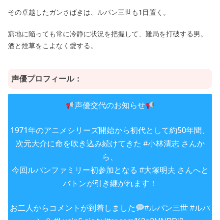
その卓越したガンさばきは、ルパン三世も1目置く。
窮地に陥っても常に冷静に状況を把握して、難局を打破する男。
酒と煙草をこよなく愛する。
声優プロフィール：
声優交代のお知らせ
1971年のアニメシリーズ開始から初代として約50年間、
次元大介に命を吹き込み続けてきた
さんか
#小林清志
ら、
今回ルパンファミリー初参加となる
さんへと
#大塚明夫
バトンが引き継がれます！
お二人からコメントが到着しました
#ルパン三世
#ルパ