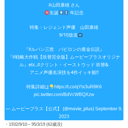
さん
#山田康雄
生誕
年記念
特集：レジェンド声優 山田康雄
9/10放送
『
バビロンの黄金伝説』
#ルパン三世
『
【吹替完全版】ムービープラスオリジナ
#戦略大作戦
ル』etc..
吹替&
#クリント・イーストウッド
アニメ声優名演技を4作イッキ観‼
特集詳細は
https://t.co/qYtx3uR8K6
pic.twitter.com/BdVcWBQXzw
— ムービープラス【公式】 (@movie_plus)
September 9,
2023
・1932/9/10～95/3/19 (62歳没)