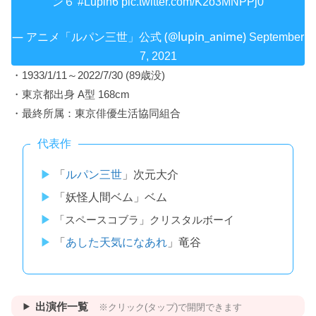
ン６
#Lupin6
pic.twitter.com/K2o3MNPPj0
— アニメ「ルパン三世」公式 (@lupin_anime)
September
7, 2021
・1933/1/11～2022/7/30 (89歳没)
・東京都出身 A型 168cm
・最終所属：東京俳優生活協同組合
代表作
「
ルパン三世
」次元大介
「妖怪人間ベム」ベム
「スペースコブラ」クリスタルボーイ
「
あした天気になあれ
」竜谷
出演作一覧
※クリック(タップ)で開閉できます