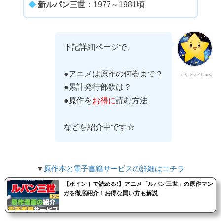
◆
新ルパン三世：
1977～1981頃
下記詳細ページで、
●アニメは原作の何巻まで？
ハリウッドじゅん
●累計発行部数は？
●原作を
お得に
読む方法
などを紹介中です☆
▼
原作本と電子書籍サービスの詳細はコチラ
【ポイントで読める!】アニメ「ルパン三世」の原作マン
ガを徹底紹介！お得な買い方も解説