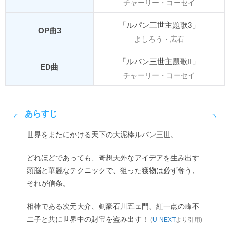
チャーリー・コーセイ
「ルパン三世主題歌3」
OP曲3
よしろう・広石
「ルパン三世主題歌II」
ED曲
チャーリー・コーセイ
あらすじ
世界をまたにかける天下の大泥棒ルパン三世。
どれほどであっても、奇想天外なアイデアを生み出す
頭脳と華麗なテクニックで、狙った獲物は必ず奪う、
それが信条。
相棒である次元大介、剣豪石川五ェ門、紅一点の峰不
二子と共に世界中の財宝を盗み出す！
(
U-NEXT
より引用)