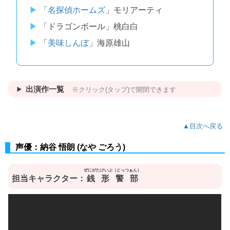
「
名探偵ホームズ
」モリアーティ
「ドラゴンボール」桃白白
「
美味しんぼ
」海原雄山
出演作一覧
※クリック(タップ)で開閉できます
▲目次へ戻る
声優：納谷 悟朗 (なや ごろう)
ぜにがたけいぶ（とっつぁん）
担当キャラクター：
銭形警部