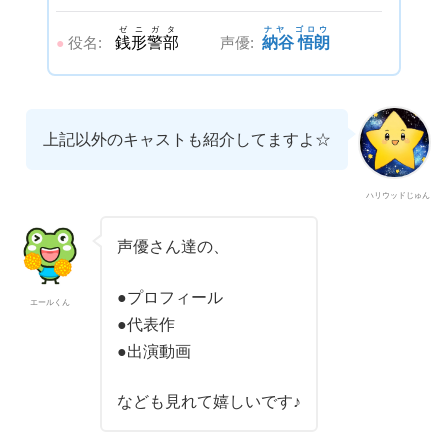
ゼニガタ
ナヤ ゴロウ
役名:
銭形警部
声優:
納谷 悟朗
●
上記以外のキャストも紹介してますよ☆
ハリウッドじゅん
声優さん達の、
●プロフィール
エールくん
●代表作
●出演動画
なども見れて嬉しいです♪