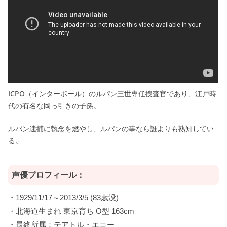
ICPO（インターポール）のルパン三世専任捜査官であり、江戸時
代の有名な岡っ引きの子孫。
ルパン逮捕に執念を燃やし、ルパンの事なら誰よりも熟知してい
る。
声優プロフィール：
・1929/11/17～2013/3/5 (83歳没)
・北海道生まれ 東京育ち O型 163cm
・最終所属：テアトル・エコー