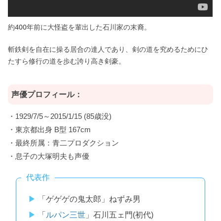
約400年前に大怪盗を輩出した石川家の末裔。
斬鉄剣を自在に操る居合の達人であり、剣の道を究めるためにひ
たすら修行の道を歩む誇り高き剣豪。
声優プロフィール：
・1929/7/5～2015/1/15 (85歳没)
・東京都出身 B型 167cm
・最終所属：青二プロダクション
・息子の大塚明夫も声優
代表作
「ゲゲゲの鬼太郎」ねずみ男
「
ルパン三世
」石川五ェ門(初代)