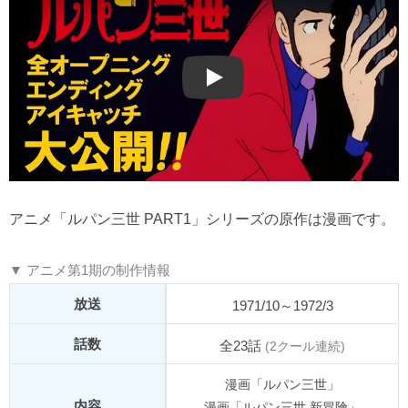
Play
アニメ「ルパン三世 PART1」シリーズの原作は漫画です。
▼ アニメ第1期の制作情報
放送
1971/10～1972/3
話数
全23話
(2クール連続)
漫画「ルパン三世」
内容
漫画「ルパン三世 新冒険」