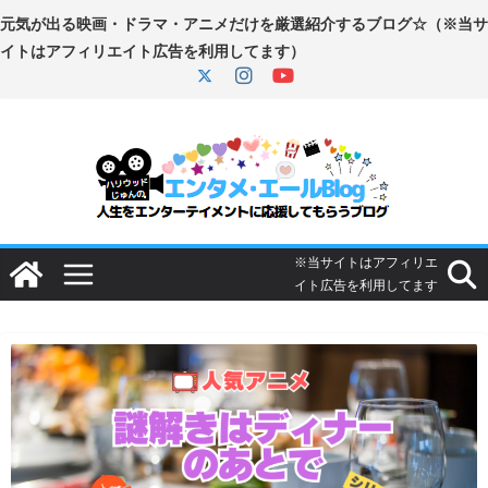
コ
ン
テ
ン
ツ
へ
ス
キ
ッ
プ