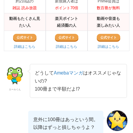
約210誌の
新規購入者は
Prime会員は
雑誌 読み放題
ポイント70倍
数百冊が無料
動画もたくさん見
楽天ポイント
動画や音楽も
たい人
経済圏の人
楽しみたい人
公式サイト
公式サイト
公式サイト
詳細はこちら
詳細はこちら
詳細はこちら
どうして
Amebaマンガ
はオススメじゃな
いの?
100冊まで半額だよ!?
エールくん
意外に100冊はあっという間。
以降はずっと損しちゃうよ？