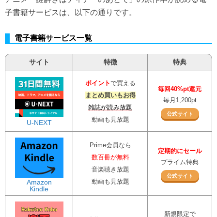
子書籍サービスは、以下の通りです。
電子書籍サービス一覧
サイト
特徴
特典
ポイント
で買える
毎回40%pt還元
まとめ買いもお得
毎月1,200pt
雑誌が読み放題
公式サイト
動画も見放題
U-NEXT
Prime会員なら
定期的にセール
数百冊が無料
プライム特典
音楽聴き放題
公式サイト
動画も見放題
Amazon
Kindle
新規限定で