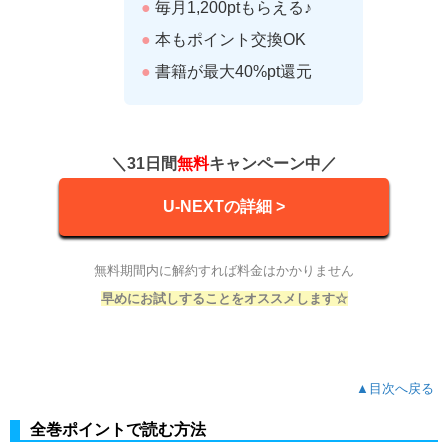
●
毎月1,200ptもらえる♪
●
本もポイント交換OK
●
書籍が最大40%pt還元
＼31日間
無料
キャンペーン中／
U-NEXTの詳細 >
無料期間内に解約すれば料金はかかりません
早めにお試しすることをオススメします☆
▲目次へ戻る
全巻ポイントで読む方法