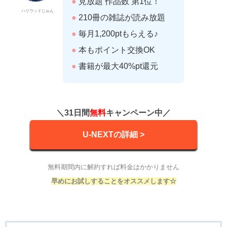
●
見放題 作品数 第1位！
ハリウッドじゅん
●
210冊の雑誌が読み放題
●
毎月1,200ptもらえる♪
●
本もポイント交換OK
●
書籍が最大40%pt還元
＼31日間
無料
キャンペーン中／
U-NEXTの詳細 >
無料期間内に解約すれば料金はかかりません
早めにお試しすることをオススメします☆