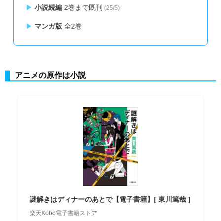
小説続編
2巻まで既刊
(25/5)
マンガ版
全2巻
アニメの原作は小説
謎解きはディナーのあとで【電子書籍】[ 東川篤哉 ]
楽天Kobo電子書籍ストア