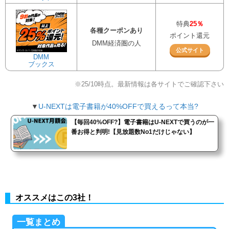
特典
25％
各種クーポンあり
ポイント還元
DMM経済圏の人
公式サイト
DMM
ブックス
※25/10時点。最新情報は各サイトでご確認下さい
▼
U-NEXTは電子書籍が40%OFFで買えるって本当?
【毎回40%OFF?】電子書籍はU-NEXTで買うのが一
番お得と判明!【見放題数No1だけじゃない】
オススメはこの3社！
一覧まとめ