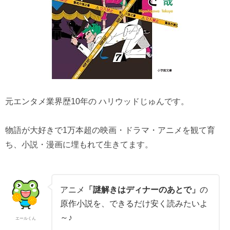
元エンタメ業界歴10年の ハリウッドじゅんです。
物語が大好きで1万本超の映画・ドラマ・アニメを観て育
ち、小説・漫画に埋もれて生きてます。
アニメ
「謎解きはディナーのあとで」
の
原作小説を、できるだけ安く読みたいよ
～♪
エールくん