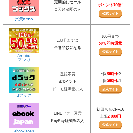
定期的にセール
ポイント70倍!
楽天経済圏の人
公式サイト
楽天Kobo
100冊まで
100冊までは
50％即時還元
全巻半額になる
公式サイト
Ameba
マンガ
上限
800円
x3
登録不要
上限
500円
x1
dポイント
ドコモ経済圏の人
公式サイト
dブック
初回70％OFFx6
LINEヤフー運営
上限
2,000円
PayPay経済圏の人
公式サイト
ebookjapan