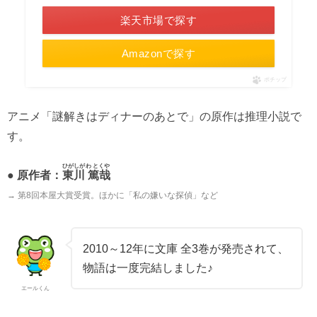
楽天市場で探す
Amazonで探す
ポチップ
アニメ「謎解きはディナーのあとで」の原作は推理小説で
す。
ひがしがわ とくや
● 原作者：
東川 篤哉
→ 第8回本屋大賞受賞。ほかに「私の嫌いな探偵」など
2010～12年に文庫 全3巻が発売されて、
物語は一度完結しました♪
エールくん