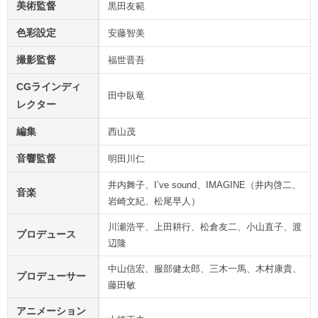
美術監督
黒田友範
色彩設定
安藤智美
撮影監督
福世晋吾
CGラインディ
田中臥竜
レクター
編集
西山茂
音響監督
明田川仁
井内舞子、I’ve sound、IMAGINE（井内啓二、
音楽
岩崎文紀、松尾早人）
川瀬浩平、上田耕行、松倉友二、小山直子、渡
プロデュース
辺隆
中山信宏、服部健太郎、三木一馬、木村康貴、
プロデューサー
藤田敏
アニメーション