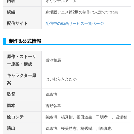
内容
オリジナルアニメ
続編
劇場版アニメ第2期の制作は未定です
(25/8)
配信サイト
配信中の動画サービス一覧ページ
制作&公式情報
原作・ストーリ
鎌池和馬
ー原案・構成
キャラクター原
はいむらきよたか
案
監督
錦織博
脚本
吉野弘幸
絵コンテ
錦織博、橘秀樹、福田道生、千明孝一、岩瀧智
演出
錦織博、桜美勝志、橘秀樹、川面真也