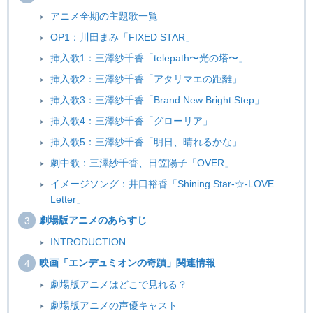
アニメ全期の主題歌一覧
OP1：川田まみ「FIXED STAR」
挿入歌1：三澤紗千香「telepath〜光の塔〜」
挿入歌2：三澤紗千香「アタリマエの距離」
挿入歌3：三澤紗千香「Brand New Bright Step」
挿入歌4：三澤紗千香「グローリア」
挿入歌5：三澤紗千香「明日、晴れるかな」
劇中歌：三澤紗千香、日笠陽子「OVER」
イメージソング：井口裕香「Shining Star-☆-LOVE
Letter」
劇場版アニメのあらすじ
INTRODUCTION
映画「エンデュミオンの奇蹟」関連情報
劇場版アニメはどこで見れる？
劇場版アニメの声優キャスト