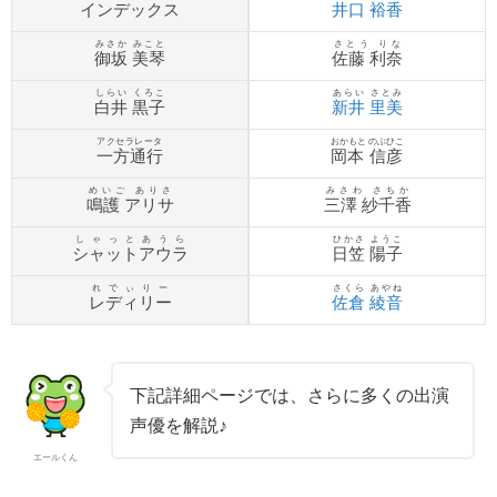
インデックス
井口 裕香
みさか みこと
さとう りな
御坂 美琴
佐藤 利奈
しらい くろこ
あらい さとみ
白井 黒子
新井 里美
アクセラレータ
おかもと のぶひこ
一方通行
岡本 信彦
めいご ありさ
みさわ さちか
鳴護 アリサ
三澤 紗千香
しゃっとあうら
ひかさ ようこ
シャットアウラ
日笠 陽子
れでぃりー
さくら あやね
レディリー
佐倉 綾音
下記詳細ページでは、さらに多くの出演
声優を解説♪
エールくん