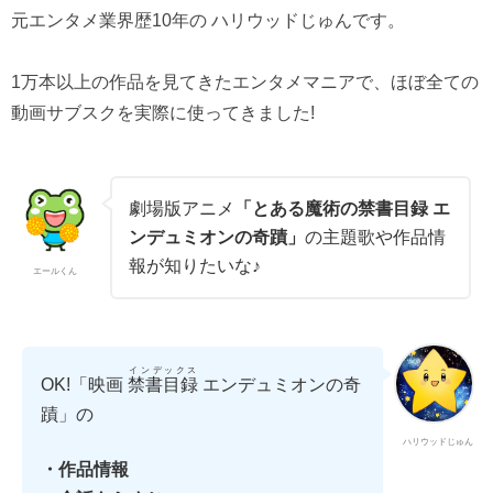
元エンタメ業界歴10年の ハリウッドじゅんです。
1万本以上の作品を見てきたエンタメマニアで、ほぼ全ての
動画サブスクを実際に使ってきました!
劇場版アニメ
「とある魔術の禁書目録 エ
ンデュミオンの奇蹟」
の主題歌や作品情
報が知りたいな♪
エールくん
インデックス
OK!「映画
禁書目録
エンデュミオンの奇
蹟」の
ハリウッドじゅん
・作品情報