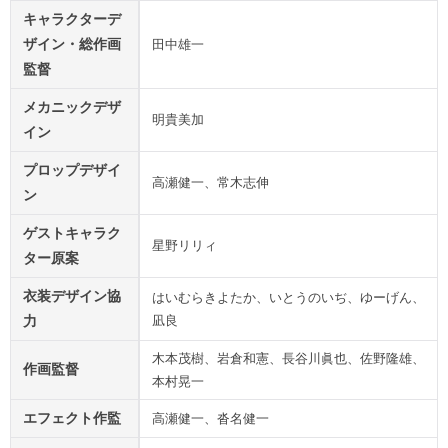
キャラクターデ
ザイン・総作画
田中雄一
監督
メカニックデザ
明貴美加
イン
プロップデザイ
高瀬健一、常木志伸
ン
ゲストキャラク
星野リリィ
ター原案
衣装デザイン協
はいむらきよたか、いとうのいぢ、ゆーげん、
力
凪良
木本茂樹、岩倉和憲、長谷川眞也、佐野隆雄、
作画監督
本村晃一
エフェクト作監
高瀬健一、沓名健一