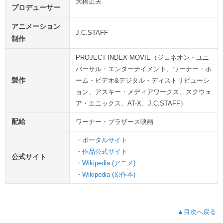
大橋正夫
プロデューサー
アニメーション
J.C.STAFF
制作
PROJECT-INDEX MOVIE（ジェネオン・ユニ
バーサル・エンターテイメント、ワーナー・ホ
製作
ーム・ビデオ&デジタル・ディストリビューシ
ョン、アスキー・メディアワークス、スクウェ
ア・エニックス、AT-X、J.C.STAFF）
配給
ワーナー・ブラザース映画
・
ポータルサイト
・
作品公式サイト
公式サイト
・
Wikipedia (アニメ)
・
Wikipedia (原作本)
▲目次へ戻る