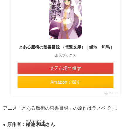
とある魔術の禁書目録 （電撃文庫） [ 鎌池 和馬 ]
楽天ブックス
楽天市場で探す
Amazonで探す
ポチップ
アニメ「とある魔術の禁書目録」の原作はラノベです。
かまち かずま
● 原作者：
鎌池 和馬
さん