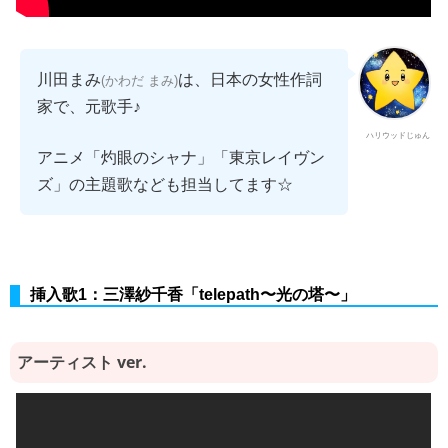
川田まみ
は、日本の女性作詞
(かわだ まみ)
家で、元歌手♪
ハリウッドじゅん
アニメ「灼眼のシャナ」「東京レイヴン
ズ」の主題歌なども担当してます☆
挿入歌1：三澤紗千香「telepath〜光の塔〜」
アーティスト ver.