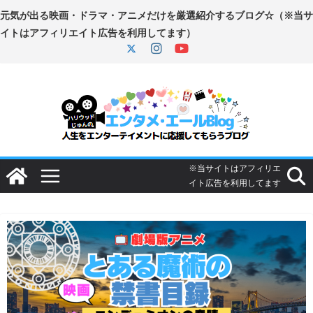
コ
ン
テ
ン
ツ
へ
ス
キ
ッ
プ