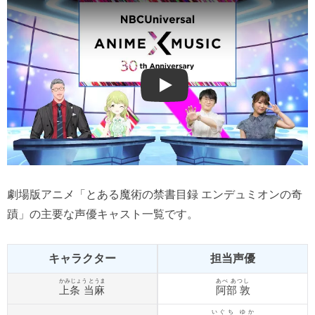
Play
劇場版アニメ「とある魔術の禁書目録 エンデュミオンの奇
蹟」の主要な声優キャスト一覧です。
キャラクター
担当声優
かみじょう とうま
あべ あつし
上条 当麻
阿部 敦
いぐち ゆか