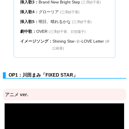
挿入歌3：
Brand New Bright Step
(三澤紗千香)
挿入歌4：
グローリア
(三澤紗千香)
挿入歌5：
明日、晴れるかな
(三澤紗千香)
劇中歌：
OVER
(三澤紗千香、日笠陽子)
イメージソング：
Shining Star-☆-LOVE Letter
(井
口裕香)
OP1：川田まみ「FIXED STAR」
アニメ ver.