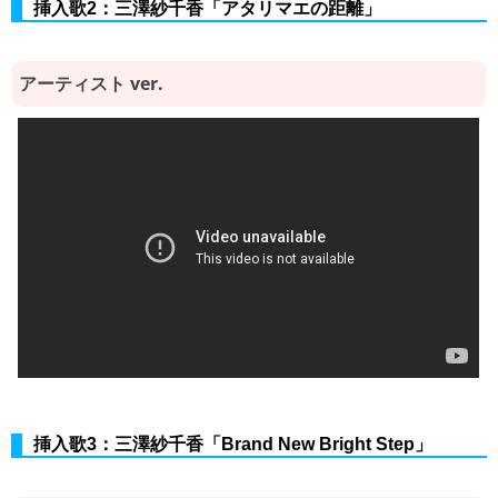
挿入歌2：三澤紗千香「アタリマエの距離」
アーティスト ver.
挿入歌3：三澤紗千香「Brand New Bright Step」