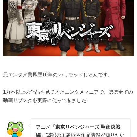
元エンタメ業界歴10年の ハリウッドじゅんです。
1万本以上の作品を見てきたエンタメマニアで、ほぼ全ての
動画サブスクを実際に使ってきました!
アニメ
「東京リベンジャーズ 聖夜決戦
編」
(2期)の主題歌や作品情報が知りたい