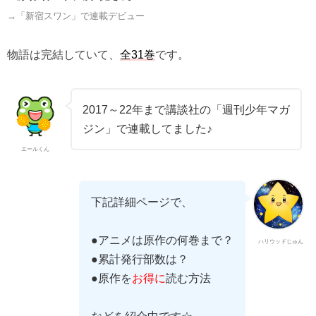
→「新宿スワン」で連載デビュー
物語は完結していて、
全31巻
です。
2017～22年まで講談社の「週刊少年マガ
ジン」で連載してました♪
エールくん
下記詳細ページで、
●アニメは原作の何巻まで？
ハリウッドじゅん
●累計発行部数は？
●原作を
お得に
読む方法