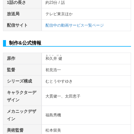
1話の長さ
約23分 / 話
放送局
テレビ東京ほか
配信サイト
配信中の動画サービス一覧ページ
制作&公式情報
わくい けん
原作
和久井 健
監督
初見浩一
シリーズ構成
むとうやすゆき
キャラクターデ
大貫健一、太田恵子
ザイン
メカニックデザ
福島秀機
イン
美術監督
松本留美