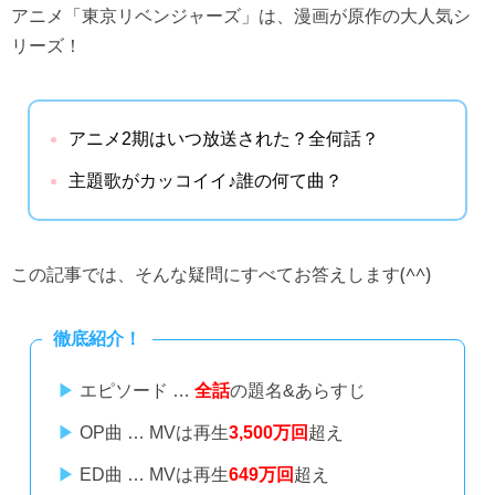
アニメ「東京リベンジャーズ」は、漫画が原作の大人気シ
リーズ！
アニメ2期はいつ放送された？全何話？
主題歌がカッコイイ♪誰の何て曲？
この記事では、そんな疑問にすべてお答えします(^^)
徹底紹介！
エピソード …
全話
の題名&あらすじ
OP曲 … MVは再生
3,500万回
超え
ED曲 … MVは再生
649万回
超え