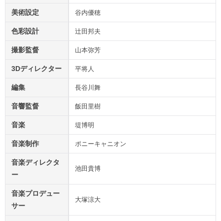
美術設定
谷内優穂
色彩設計
辻田邦夫
撮影監督
山本弥芳
3Dディレクター
平将人
編集
長谷川舞
音響監督
飯田里樹
音楽
堤博明
音楽制作
ポニーキャニオン
音楽ディレクタ
池田貴博
ー
音楽プロデュー
大塚涼大
サー