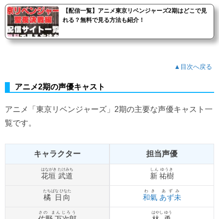
【配信一覧】アニメ東京リベンジャーズ2期はどこで見
れる？無料で見る方法も紹介！
▲目次へ戻る
アニメ2期の声優キャスト
アニメ「東京リベンジャーズ」2期の主要な声優キャスト一
覧です。
キャラクター
担当声優
はながき たけみち
しん ゆうき
花垣 武道
新 祐樹
たちばな ひなた
わき あずみ
橘 日向
和氣 あず未
さの まんじろう
はやし ゆう
佐野 万次郎
林 勇