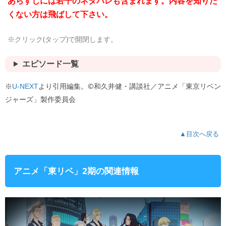
あらすじには若干のネタバレも含まれます。内容を知りた
くない方は飛ばして下さい。
※クリック(タップ)で開閉します。
エピソード一覧
※
より引用編集。©和久井健・講談社／アニメ「東京リベン
U-NEXT
ジャーズ」製作委員会
▲目次へ戻る
アニメ「東リベ」2期の関連情報