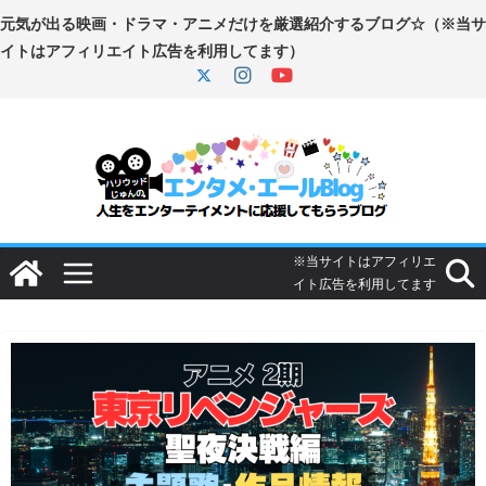
コ
ン
テ
ン
ツ
へ
ス
キ
ッ
プ