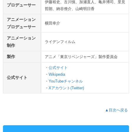
伊藤裕史、古川慎、加瀬直人、亀井博司、里見
プロデューサー
哲朗、納谷僚介、山崎明日香
アニメーション
横田幸介
プロデューサー
アニメーション
ライデンフィルム
制作
製作
アニメ「東京リベンジャーズ」製作委員会
・
公式サイト
・
Wikipedia
公式サイト
・
YouTubeチャンネル
・
Xアカウント(Twitter)
▲目次へ戻る