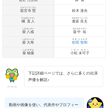
りゅうぐうじ けん
龍宮寺 堅
鈴木 達央
たちばな ナオト
おおさか りょうた
橘 直人
逢坂 良太
しば はっかい
はたなか たすく
柴 八戒
畠中 祐
しば たいじゅ
すぎ ともかず
柴 大寿
杉田 智和
しば ゆずは
こまつ みかこ
柴 柚葉
小松 未可子
下記詳細ページでは、さらに多くの出演
声優を解説♪
エールくん
動画や画像を使い、代表作やプロフィー