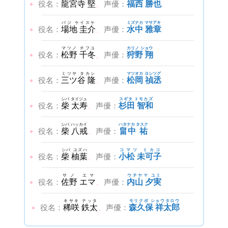
役名：
龍宮寺 堅
、
声優：
福西 勝也
バジ ケイスケ
ミズナカ マサアキ
役名：
場地 圭介
、
声優：
水中 雅章
マツノ チフユ
カリノ ショウ
役名：
松野 千冬
、
声優：
狩野 翔
ミツヤ タカシ
マツオカ ヨシツグ
役名：
三ツ谷 隆
、
声優：
松岡 禎丞
シバ タイジュ
スギタ トモカズ
役名：
柴 太寿
、
声優：
杉田 智和
シバ ハッカイ
ハタナカ タスク
役名：
柴 八戒
、
声優：
畠中 祐
シバ ユズハ
コマツ ミカコ
役名：
柴 柚葉
、
声優：
小松 未可子
サノ エマ
ウチヤマ ユミ
役名：
佐野 エマ
、
声優：
内山 夕実
キサキ テッタ
モリクボ ショウタロウ
役名：
稀咲 鉄太
、
声優：
森久保 祥太郎