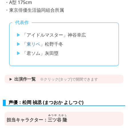
・A型 175cm
・東京俳優生活協同組合所属
代表作
「アイドルマスター」神谷幸広
「
東リベ
」松野千冬
「君ソム」灰田塁
出演作一覧
※クリック(タップ)で開閉できます
声優：松岡 禎丞 (まつおか よしつぐ)
みつや たかし
担当キャラクター：
三ツ谷 隆