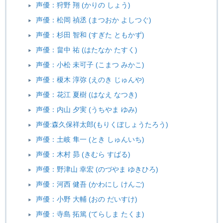
声優：狩野 翔 (かりの しょう)
声優：松岡 禎丞 (まつおか よしつぐ)
声優：杉田 智和 (すぎた ともかず)
声優：畠中 祐 (はたなか たすく)
声優：小松 未可子 (こまつ みかこ)
声優：榎木 淳弥 (えのき じゅんや)
声優：花江 夏樹 (はなえ なつき)
声優：内山 夕実 (うちやま ゆみ)
声優:森久保祥太郎(もりくぼしょうたろう)
声優：土岐 隼一 (とき しゅんいち)
声優：木村 昴 (きむら すばる)
声優：野津山 幸宏 (のづやま ゆきひろ)
声優：河西 健吾 (かわにし けんご)
声優：小野 大輔 (おの だいすけ)
声優：寺島 拓篤 (てらしま たくま)