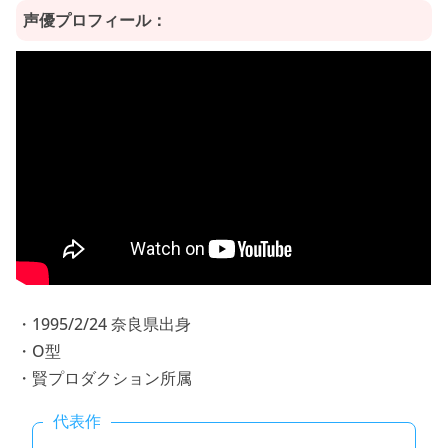
声優プロフィール：
・1995/2/24 奈良県出身
・O型
・賢プロダクション所属
代表作