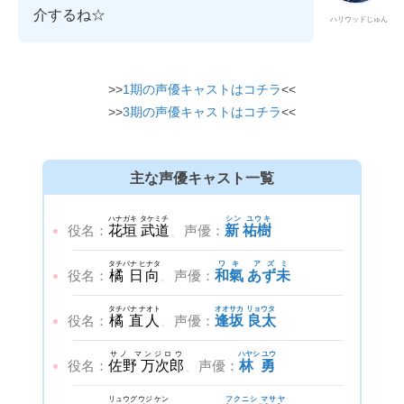
介するね☆
ハリウッドじゅん
>>
1期の声優キャストはコチラ
<<
>>
3期の声優キャストはコチラ
<<
主な声優キャスト一覧
ハナガキ タケミチ
シン ユウキ
役名：
花垣 武道
、
声優：
新 祐樹
タチバナ ヒナタ
ワキ アズミ
役名：
橘 日向
、
声優：
和氣 あず未
タチバナ ナオト
オオサカ リョウタ
役名：
橘 直人
、
声優：
逢坂 良太
サノ マンジロウ
ハヤシ ユウ
役名：
佐野 万次郎
、
声優：
林 勇
リュウグウジ ケン
フクニシ マサヤ