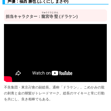
声優：福西 勝也 (ふくにし まさや)
りゅうぐうじ けん
担当キャラクター：
龍宮寺 堅
(ドラケン)
不良集団・東京卍會の副総長。通称「ドラケン」。こめかみの龍
の刺青と金の辮髪がトレードマーク。総長のマイキーと常に行動
を共にし、良き相棒でもある。