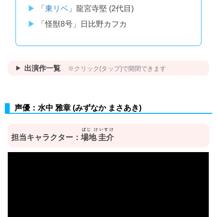
「
東リベ
」龍宮寺堅 (2代目)
「怪獣8号」日比野カフカ
出演作一覧
※クリック(タップ)で開閉できます
声優：水中 雅章 (みずなか まさあき)
ばじ けいすけ
担当キャラクター：
場地 圭介