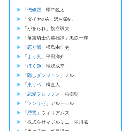
「
俺修羅
」季堂鋭太
「ダイヤのA」沢村栄純
「がをられ」旗立颯太
「落第騎士の英雄譚」黒鉄一輝
「
恋と嘘
」根島由佳吏
「
よう実
」平田洋介
「
ぼく勉
」唯我成幸
「
隠しダンジョン
」ノル
「
東リベ
」橘直人
「
恋愛フロップス
」柏樹朝
「
ツンリゼ
」アルトゥル
「
歴悪
」ウィリアムズ
「株式会社マジルミエ」翠川楓