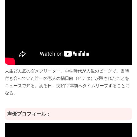
人生どん底のダメフリーター。中学時代が人生のピークで、当時
付き合っていた唯一の恋人の橘日向（ヒナタ）が殺されたことを
ニュースで知る。ある日、突如12年前へタイムリープすることに
なる。
声優プロフィール：