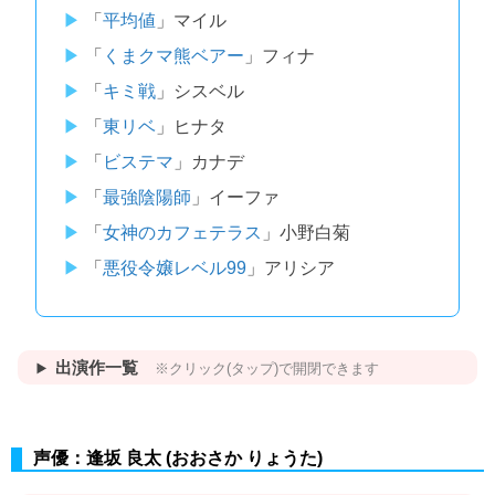
「
平均値
」マイル
「
くまクマ熊ベアー
」フィナ
「
キミ戦
」シスベル
「
東リベ
」ヒナタ
「
ビステマ
」カナデ
「
最強陰陽師
」イーファ
「
女神のカフェテラス
」小野白菊
「
悪役令嬢レベル99
」アリシア
出演作一覧
※クリック(タップ)で開閉できます
声優：逢坂 良太 (おおさか りょうた)