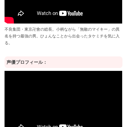
不良集団・東京卍會の総長。小柄ながら「無敵のマイキー」の異
名を持つ最強の男。ひょんなことから出会ったタケミチを気に入
る。
声優プロフィール：