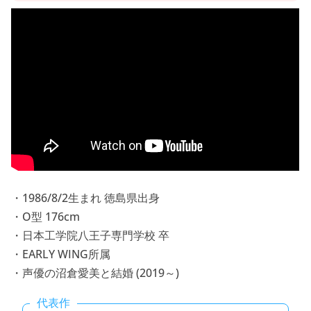
・1986/8/2生まれ 徳島県出身
・O型 176cm
・日本工学院八王子専門学校 卒
・EARLY WING所属
・声優の沼倉愛美と結婚 (2019～)
代表作