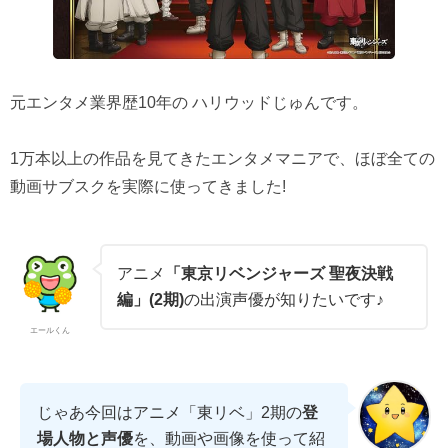
元エンタメ業界歴10年の ハリウッドじゅんです。
1万本以上の作品を見てきたエンタメマニアで、ほぼ全ての
動画サブスクを実際に使ってきました!
アニメ
「東京リベンジャーズ 聖夜決戦
編」(2期)
の出演声優が知りたいです♪
エールくん
じゃあ今回はアニメ「東リベ」2期の
登
場人物と声優
を、動画や画像を使って紹