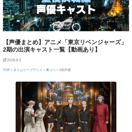
【声優まとめ】アニメ「東京リベンジャーズ」
2期の出演キャスト一覧【動画あり】
2026.8.2
TOP
>
タイムリープアニメ
>
東リベ
> 2期声優