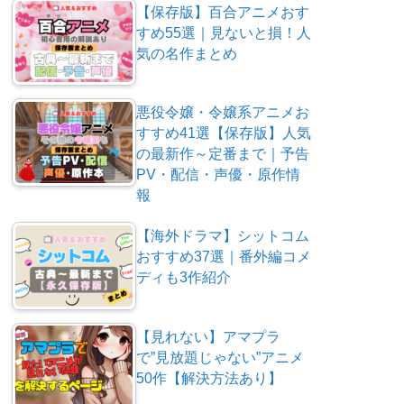
【保存版】百合アニメおす
すめ55選｜見ないと損！人
気の名作まとめ
悪役令嬢・令嬢系アニメお
すすめ41選【保存版】人気
の最新作～定番まで｜予告
PV・配信・声優・原作情
報
【海外ドラマ】シットコム
おすすめ37選｜番外編コメ
ディも3作紹介
【見れない】アマプラ
で”見放題じゃない”アニメ
50作【解決方法あり】