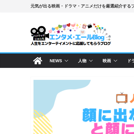
コ
ン
テ
ン
ツ
へ
ス
NEWS
人物
映画
ド
キ
ッ
プ