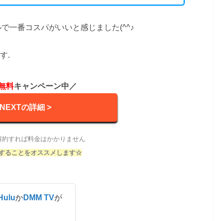
で一番コスパがいいと感じました(^^♪
す.
無料
キャンペーン中／
-NEXTの詳細 >
解約すれば料金はかかりません
することをオススメします☆
Hulu
か
DMM TV
が