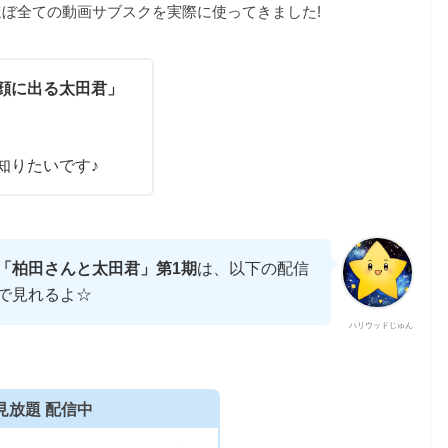
ぼ全ての動画サブスクを実際に使ってきました!
顔に出る太田君」
知りたいです♪
「柏田さんと太田君」第1期
は、以下の配信
で見れるよ☆
ハリウッドじゅん
見放題 配信中