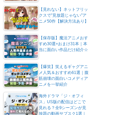
【見れない】ネットフリッ
クスで”見放題じゃない”ア
ニメ50作【解決方法あり】
【保存版】魔法アニメおす
すめ30選+おまけ31本｜本
当に面白い作品だけ紹介☆
【爆笑】笑えるギャグアニ
メ人気＆おすすめ61選｜腹
筋崩壊の面白いコメディア
ニメを一挙紹介
海外ドラマ「ジ・オフィ
ス」US版の配信はどこで
見れる？全9シーズンが見
放題の動画サブスク1選｜