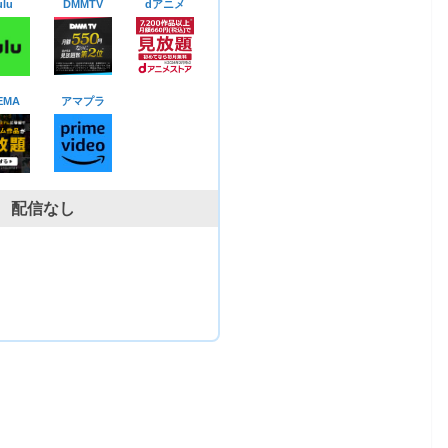
lu
DMMTV
dアニメ
EMA
アマプラ
配信なし