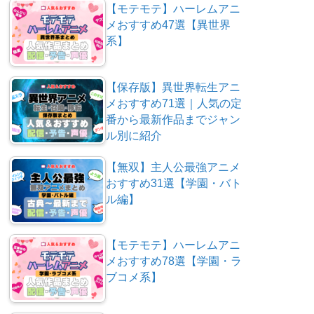
【モテモテ】ハーレムアニ
メおすすめ47選【異世界
系】
【保存版】異世界転生アニ
メおすすめ71選｜人気の定
番から最新作品までジャン
ル別に紹介
【無双】主人公最強アニメ
おすすめ31選【学園・バト
ル編】
【モテモテ】ハーレムアニ
メおすすめ78選【学園・ラ
ブコメ系】