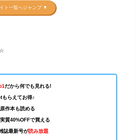
☆
o1
だから何でも見れる!
0ptもらえてお得♪
で原作本も読める
実質40%OFFで買える
の雑誌最新号が
読み放題