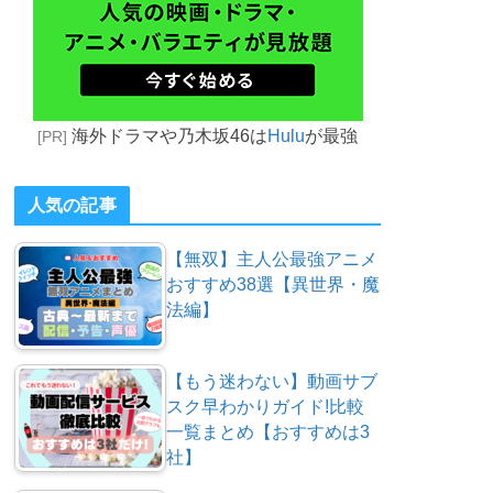
海外ドラマや乃木坂46は
Hulu
が最強
[PR]
人気の記事
【無双】主人公最強アニメ
おすすめ38選【異世界・魔
法編】
【もう迷わない】動画サブ
スク早わかりガイド!比較
一覧まとめ【おすすめは3
社】