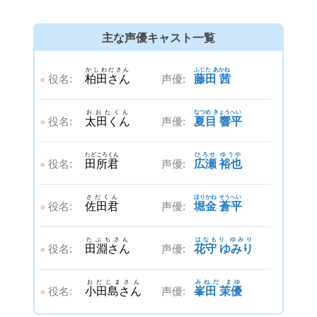
主な声優キャスト一覧
かしわださん
ふじた あかね
役名:
柏田さん
声優:
藤田 茜
●
おおたくん
なつめ きょうへい
役名:
太田くん
声優:
夏目 響平
●
たどころくん
ひろせ ゆうや
役名:
田所君
声優:
広瀬 裕也
●
さだくん
ほりかね そうへい
役名:
佐田君
声優:
堀金 蒼平
●
たぶちさん
はなもり ゆみり
役名:
田淵さん
声優:
花守 ゆみり
●
おだじまさん
みねだ まゆ
役名:
小田島さん
声優:
峯田 茉優
●