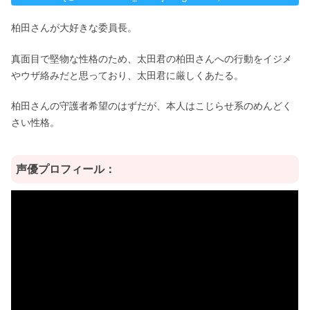
柏田さんが大好きな委員長。
真面目で堅物な性格のため、太田君の柏田さんへの行動をイジメ
やウザ絡みだと思っており、太田君に厳しくあたる。
柏田さんの守護者希望のはずだが、本人はこじらせ系のめんどく
さい性格。
声優プロフィール：