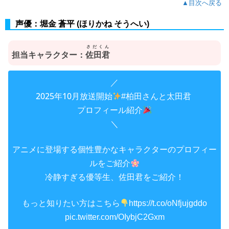
▲目次へ戻る
声優：堀金 蒼平 (ほりかね そうへい)
さだくん
担当キャラクター：
佐田君
／
2025年10月放送開始
#柏田さんと太田君
プロフィール紹介
＼
アニメに登場する個性豊かなキャラクターのプロフィー
ルをご紹介
冷静すぎる優等生、佐田君をご紹介！
もっと知りたい方はこちら
https://t.co/oNfjujgddo
pic.twitter.com/OIybjC2Gxm