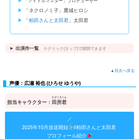
「アイドルマスター」プロデューサー
「ネクロノミ子」鷹城ヒロシ
「
柏田さんと太田君
」太田君
出演作一覧
※クリック(タップ)で開閉できます
▲目次へ戻る
声優：広瀬 裕也 (ひろせ ゆうや)
たどころくん
担当キャラクター：
田所君
／
2025年10月放送開始
#柏田さんと太田君
プロフィール紹介