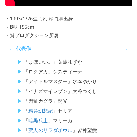
・1993/1/26生まれ 静岡県出身
・B型 155cm
・賢プロダクション所属
代表作
「まほいい。」葉波ゆずか
「ロクアカ」システィーナ
「アイドルマスター」水本ゆかり
「イナズマイレブン」大谷つくし
「閃乱カグラ」閃光
「
精霊幻想記
」セリア
「
暗黒兵士
」マリーカ
「
変人のサラダボウル
」皆神望愛