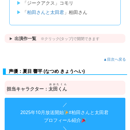
「ジークアクス」コモリ
「
柏田さんと太田君
」柏田さん
出演作一覧
※クリック(タップ)で開閉できます
▲目次へ戻る
声優：夏目 響平 (なつめ きょうへい)
おおたくん
担当キャラクター：
太田くん
／
2025年10月放送開始
#柏田さんと太田君
プロフィール紹介
＼