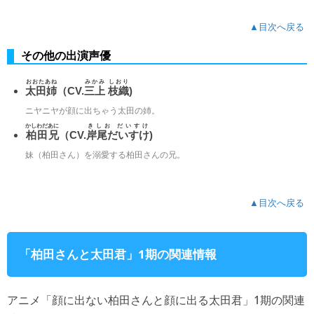
▲目次へ戻る
その他の出演声優
おおたあね
みかみ しおり
太田姉
（CV.
三上 枝織
)
ニヤニヤが顔に出ちゃう太田の姉。
かしわだあに
きしお だいすけ
柏田兄
（CV.
岸尾だいすけ
)
妹（柏田さん）を溺愛する柏田さんの兄。
▲目次へ戻る
「柏田さんと太田君」1期の関連情報
アニメ「顔に出ない柏田さんと顔に出る太田君」1期の関連