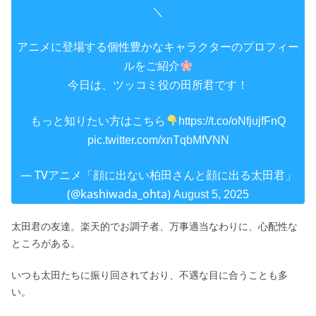
＼
アニメに登場する個性豊かなキャラクターのプロフィー
ルをご紹介
今日は、ツッコミ役の田所君です！
もっと知りたい方はこちら
https://t.co/oNfjujfFnQ
pic.twitter.com/xnTqbMfVNN
— TVアニメ「顔に出ない柏田さんと顔に出る太田君」
(@kashiwada_ohta)
August 5, 2025
太田君の友達。楽天的でお調子者、万事適当なわりに、心配性な
ところがある。
いつも太田たちに振り回されており、不遇な目に合うことも多
い。