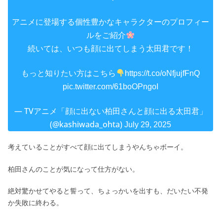
アニメに登場する個性豊かなキャラクターのプロフィー
ルをご紹介
続いては、いつも顔に出てしまう太田君です！
もっと知りたい方はこちら
https://t.co/oNfjujfFnQ
pic.twitter.com/61boOPngoI
— TVアニメ「顔に出ない柏田さんと顔に出る太田君」
(@kashiwada_ohta)
July 29, 2025
考えていることがすべて顔に出てしまうやんちゃボーイ。
柏田さんのことが気になって仕方がない。
絶対驚かせてやると誓って、ちょっかいを出すも、だいたい不発
か失敗に終わる。