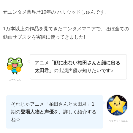
元エンタメ業界歴10年の ハリウッドじゅんです。
1万本以上の作品を見てきたエンタメマニアで、ほぼ全ての
動画サブスクを実際に使ってきました!
アニメ
「顔に出ない柏田さんと顔に出る
太田君」
の出演声優が知りたいです♪
エールくん
それじゃアニメ「柏田さんと太田君」1
期の
登場人物と声優
を、詳しく紹介する
ね☆
ハリウッドじゅん