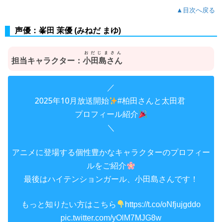
▲目次へ戻る
声優：峯田 茉優 (みねだ まゆ)
おだじまさん
担当キャラクター：
小田島さん
／
2025年10月放送開始
#柏田さんと太田君
プロフィール紹介
＼
アニメに登場する個性豊かなキャラクターのプロフィー
ルをご紹介
最後はハイテンションガール、小田島さんです！
もっと知りたい方はこちら
https://t.co/oNfjujgddo
pic.twitter.com/yOlM7MJG8w