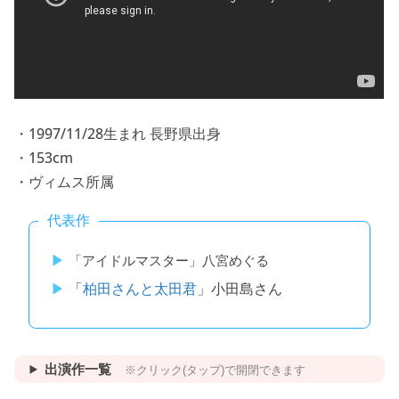
・1997/11/28生まれ 長野県出身
・153cm
・ヴィムス所属
代表作
「アイドルマスター」八宮めぐる
「
柏田さんと太田君
」小田島さん
出演作一覧
※クリック(タップ)で開閉できます