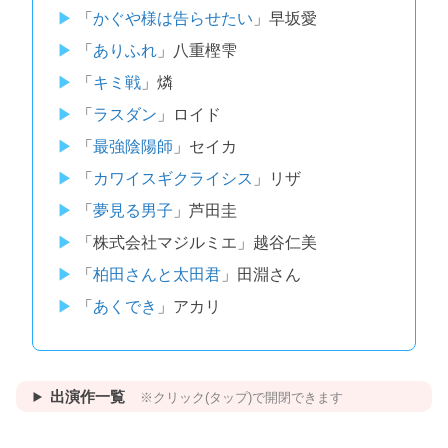
「
かぐや様は告らせたい
」早坂愛
「
ありふれ
」八重樫雫
「
キミ戦
」燐
「
ラスダン
」ロイド
「
最強陰陽師
」セイカ
「
カワイスギクライシス
」リザ
「
夢見る男子
」芦田圭
「株式会社マジルミエ」越谷仁美
「
柏田さんと太田君
」田淵さん
「
あくでき
」アカリ
出演作一覧
※クリック(タップ)で開閉できます