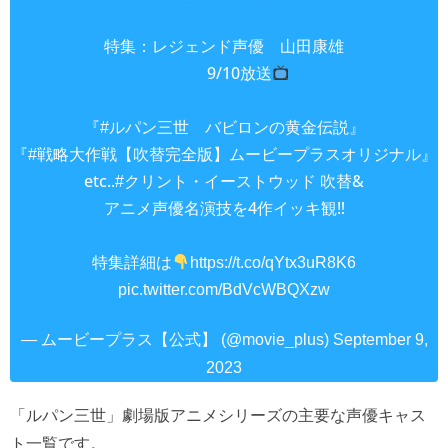
特集：レジェンド声優 山田康雄
9/10放送
『
バビロンの黄金伝説』
#ルパン三世
『
【吹替完全版】ムービープラスオリジナル』
#戦略大作戦
etc..
吹替&
#クリント・イーストウッド
アニメ声優名演技を4作イッキ観‼
特集詳細は
https://t.co/qYtx3uR8K6
pic.twitter.com/BdVcWBQXzw
— ムービープラス【公式】 (@movie_plus)
September 9,
2023
「ルパン三世」劇場版アニメシリーズの主要な声優キャス
ト一覧です。