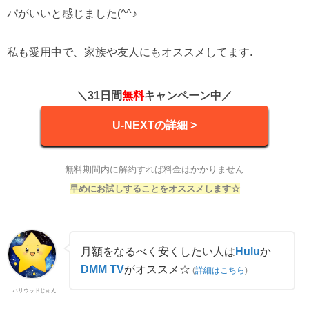
パがいいと感じました(^^♪
私も愛用中で、家族や友人にもオススメしてます.
＼31日間
無料
キャンペーン中／
U-NEXTの詳細 >
無料期間内に解約すれば料金はかかりません
早めにお試しすることをオススメします☆
月額をなるべく安くしたい人は
Hulu
か
DMM TV
がオススメ☆
(
詳細はこちら
)
ハリウッドじゅん