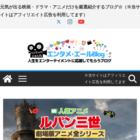
コ
ン
テ
ン
ツ
へ
ス
キ
ッ
プ