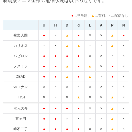
劇場版アニメ全作の配信状況は以下の通りです。
●
…見放題、
▲
…有料、×…配信なし
U
H
D
d
L
A
P
N
●
×
▲
●
×
×
▲
●
複製人間
×
×
▲
▲
×
×
▲
×
カリオス
●
●
●
●
×
×
×
×
バビロン
●
●
▲
●
▲
×
●
×
ノストラ
●
●
▲
●
▲
×
●
×
DEAD
×
×
×
×
×
×
×
×
vsコナン
×
×
×
▲
×
×
▲
×
FIRST
●
●
●
●
×
×
▲
×
次元大介
●
●
×
×
×
×
▲
×
五ェ門
●
●
●
●
×
×
▲
×
峰不二子