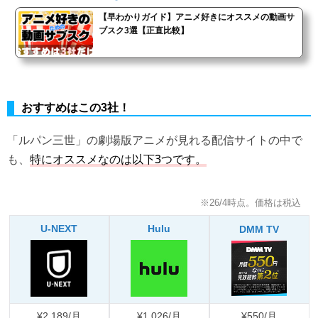
【早わかりガイド】アニメ好きにオススメの動画サ
ブスク3選【正直比較】
おすすめはこの3社！
「ルパン三世」の劇場版アニメが見れる配信サイトの中で
も、
特にオススメなのは以下3つです。
※26/4時点。価格は税込
U-NEXT
Hulu
DMM TV
¥2,189/月
¥1,026/月
¥550/月