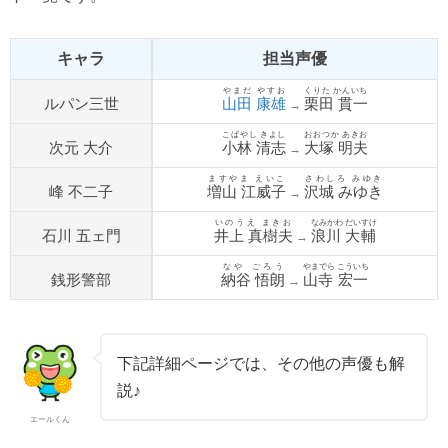
キャラ
担当声優
やまだ やすお
くりた かんいち
ルパン三世
山田 康雄
栗田 貫一
→
こばやし きよし
おおつか あきお
次元 大介
小林 清志
大塚 明夫
→
ますやま えいこ
さわしろ みゆき
峰 不二子
増山 江威子
沢城 みゆき
→
いのうえ まきお
なみかわ だいすけ
石川 五ェ門
井上 真樹夫
浪川 大輔
→
なや ごろう
やまでら こういち
銭形警部
納谷 悟朗
山寺 宏一
→
下記詳細ページでは、その他の声優も解
説♪
エールくん