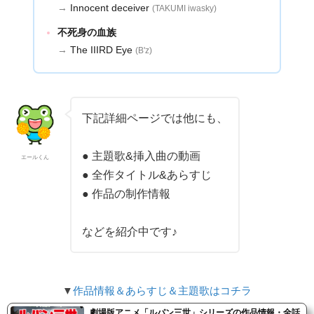
→
Innocent deceiver
(TAKUMI iwasky)
不死身の血族
→
The IIIRD Eye
(B'z)
下記詳細ページでは他にも、
● 主題歌&挿入曲の動画
エールくん
● 全作タイトル&あらすじ
● 作品の制作情報
などを紹介中です♪
▼
作品情報＆あらすじ＆主題歌はコチラ
劇場版アニメ「ルパン三世」シリーズの作品情報・全話