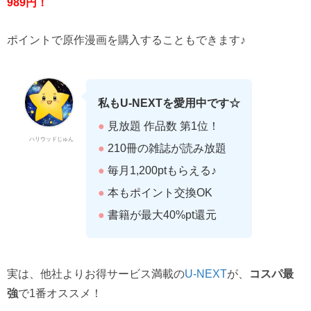
989円！
ポイントで原作漫画を購入することもできます♪
私もU-NEXTを愛用中です☆
●
見放題 作品数 第1位！
ハリウッドじゅん
●
210冊の雑誌が読み放題
●
毎月1,200ptもらえる♪
●
本もポイント交換OK
●
書籍が最大40%pt還元
実は、他社よりお得サービス満載の
U-NEXT
が、
コスパ最
強
で1番オススメ！