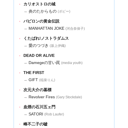
カリオストロの城
→
炎のたからもの
(ボビー)
バビロンの黄金伝説
→
MANHATTAN JOKE
(河合奈保子)
くたばれ!ノストラダムス
→
愛のつづき
(坂上伊織)
DEAD OR ALIVE
→
Damegeの甘い罠
(media youth)
THE FIRST
→
GIFT
(稲泉りん)
次元大介の墓標
→
Revolver Fires
(Gary Stockdale)
血煙の石川五ェ門
→
SATORI
(Rob Laufer)
峰不二子の嘘