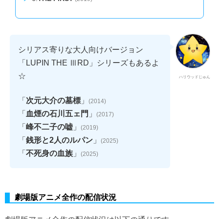
シリアス寄りな大人向けバージョン
「LUPIN THE ⅢRD」シリーズもあるよ
☆
ハリウッドじゅん
「
」
次元大介の墓標
(2014)
「
」
血煙の石川五ェ門
(2017)
「
」
峰不二子の嘘
(2019)
「
」
銭形と2人のルパン
(2025)
「
」
不死身の血族
(2025)
劇場版アニメ全作の配信状況