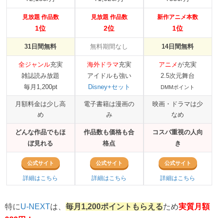
見放題 作品数
見放題 作品数
新作アニメ本数
1位
2位
1位
31日間無料
無料期間なし
14日間無料
全ジャンル
充実
海外ドラマ
充実
アニメ
が充実
雑誌読み放題
アイドルも強い
2.5次元舞台
毎月1,200pt
Disney+セット
DMMポイント
月額料金は少し高
電子書籍は漫画の
映画・ドラマは少
め
み
なめ
どんな作品でもほ
作品数も価格も合
コスパ重視の人向
ぼ見れる
格点
き
公式サイト
公式サイト
公式サイト
詳細はこちら
詳細はこちら
詳細はこちら
特に
は、
ため
U-NEXT
毎月1,200ポイントもらえる
実質月額