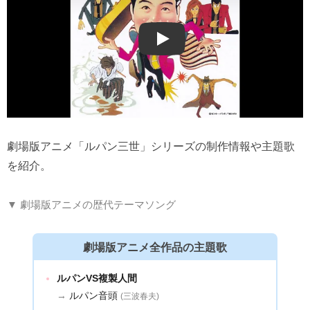
Play
劇場版アニメ「ルパン三世」シリーズの制作情報や主題歌
を紹介。
▼ 劇場版アニメの歴代テーマソング
劇場版アニメ全作品の主題歌
ルパンVS複製人間
→
ルパン音頭
(三波春夫)