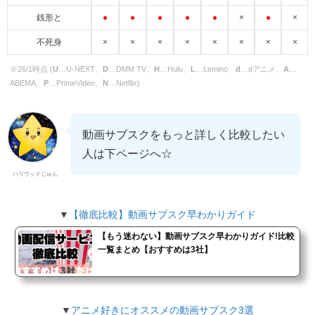
●
●
●
●
●
×
●
×
銭形と
×
×
×
×
×
×
×
×
不死身
※26/1時点 (
U
…U-NEXT、
D
…DMM TV、
H
…Hulu、
L
…Lemino、
d
…dアニメ、
A
…
ABEMA、
P
…PrimeVideo、
N
…Netflix)
動画サブスクをもっと詳しく比較したい
人は下ページへ☆
ハリウッドじゅん
▼
【徹底比較】動画サブスク早わかりガイド
【もう迷わない】動画サブスク早わかりガイド!比較
一覧まとめ【おすすめは3社】
▼
アニメ好きにオススメの動画サブスク3選