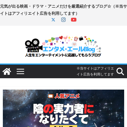
コ
ン
テ
ン
ツ
へ
ス
キ
ッ
プ