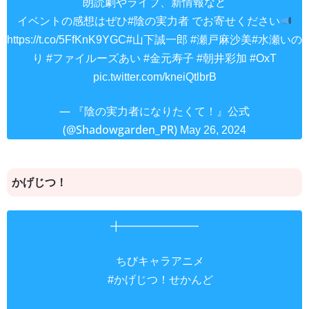
朗読劇やライブ、新情報など
イベントの感想はぜひ
でお寄せください
#陰の実力者
https://t.co/5FfKnK9YGC
#山下誠一郎
#瀬戸麻沙美
#水瀬いの
り
#ファイルーズあい
#金元寿子
#朝井彩加
#OxT
pic.twitter.com/kneiQtlbrB
— 『陰の実力者になりたくて！』公式
(@Shadowgarden_PR)
May 26, 2024
かげじつ！
╋━━━━━━━
ちびキャラアニメ
！せかんど
#かげじつ