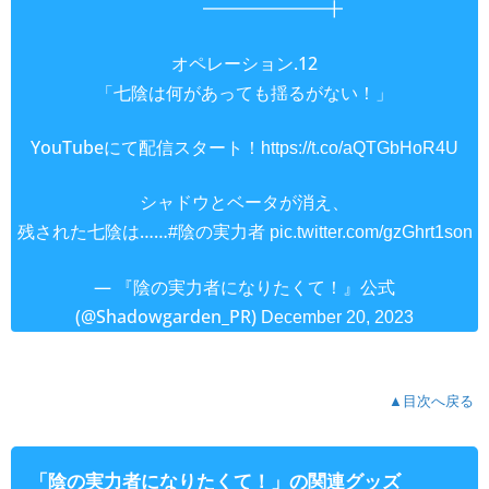
━━━━━━━╋
オペレーション.12
「七陰は何があっても揺るがない！」
YouTubeにて配信スタート！
https://t.co/aQTGbHoR4U
シャドウとベータが消え、
残された七陰は……
#陰の実力者
pic.twitter.com/gzGhrt1son
— 『陰の実力者になりたくて！』公式
(@Shadowgarden_PR)
December 20, 2023
▲目次へ戻る
「陰の実力者になりたくて！」の関連グッズ