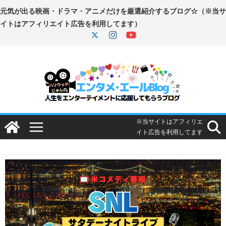
コ
ン
テ
ン
ツ
へ
ス
キ
ッ
プ