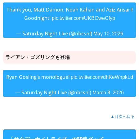
Thank you, Matt Damon, Noah Kahan and Aziz Ansari!
Goodnight!
pic.twitter.com/UKBOweCfyp
— Saturday Night Live (@nbcsnl)
May 10, 2026
ライアン・ゴズリングも登場
Ryan Gosling’s monologue!
pic.twitter.com/dhKeWnpkLd
— Saturday Night Live (@nbcsnl)
March 8, 2026
▲目次へ戻る