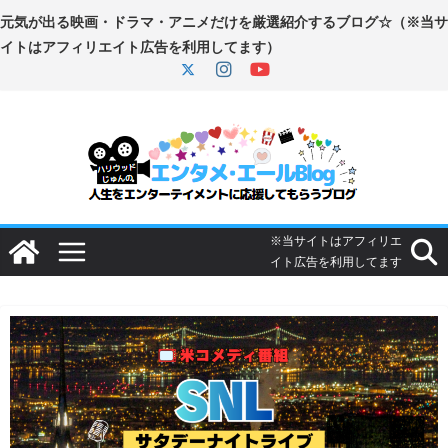
コ
ン
テ
ン
ツ
へ
ス
キ
ッ
プ