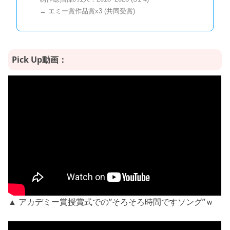
→ エミー賞作品賞x3 (共同受賞)
Pick Up動画：
▲ アカデミー賞授賞式での”そろそろ時間ですソング”ｗ