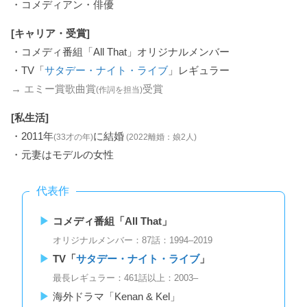
・コメディアン・俳優
[キャリア・受賞]
・コメディ番組「All That」オリジナルメンバー
・TV「
サタデー・ナイト・ライブ
」レギュラー
→ エミー賞歌曲賞
受賞
(作詞を担当)
[私生活]
・2011年
に結婚
(33才の年)
(2022離婚：娘2人)
・元妻はモデルの女性
代表作
コメディ番組「All That」
オリジナルメンバー：87話：1994–2019
TV「
サタデー・ナイト・ライブ
」
最長レギュラー：461話以上：2003–
海外ドラマ「Kenan & Kel」