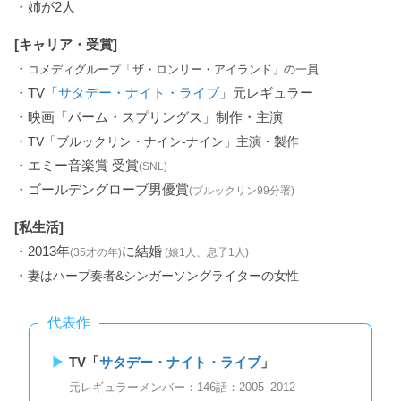
・姉が2人
[キャリア・受賞]
・
コメディグループ「ザ・ロンリー・アイランド」の一員
・TV「
サタデー・ナイト・ライブ
」元レギュラー
・映画「パーム・スプリングス」制作・主演
・
TV「ブルックリン・ナイン-ナイン」主演・製作
・エミー音楽賞 受賞
(SNL)
・ゴールデングローブ男優賞
(ブルックリン99分署)
[私生活]
・2013年
に結婚
(35才の年)
(娘1人、息子1人)
・
妻はハープ奏者&シンガーソングライターの女性
代表作
TV「
サタデー・ナイト・ライブ
」
元レギュラーメンバー：146話：2005–2012