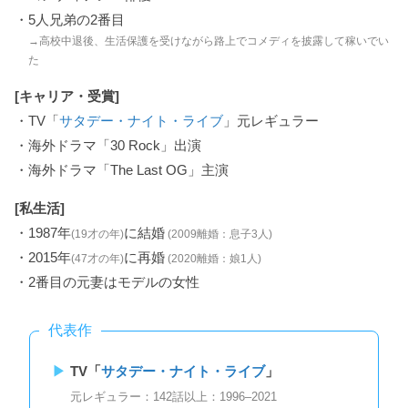
・5人兄弟の2番目
→高校中退後、生活保護を受けながら路上でコメディを披露して稼いでい
た
[キャリア・受賞]
・TV「
サタデー・ナイト・ライブ
」元レギュラー
・海外ドラマ「30 Rock」出演
・海外ドラマ「The Last OG」主演
[私生活]
・1987年
に結婚
(19才の年)
(2009離婚：息子3人)
・2015年
に再婚
(47才の年)
(2020離婚：娘1人)
・2番目の元妻はモデルの女性
代表作
TV「
サタデー・ナイト・ライブ
」
元レギュラー：142話以上：1996–2021