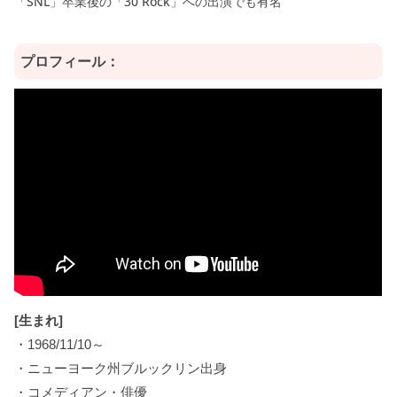
「SNL」卒業後の「30 Rock」への出演でも有名
プロフィール：
[生まれ]
・1968/11/10～
・ニューヨーク州ブルックリン出身
・コメディアン・俳優