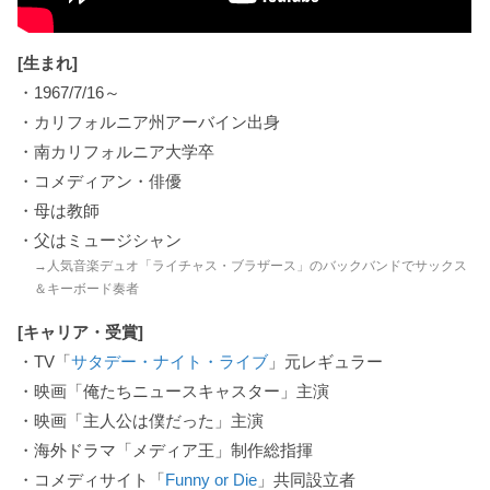
[生まれ]
・1967/7/16～
・カリフォルニア州アーバイン出身
・南カリフォルニア大学卒
・コメディアン・俳優
・母は教師
・父はミュージシャン
→人気音楽デュオ「ライチャス・ブラザース」のバックバンドでサックス
＆キーボード奏者
[キャリア・受賞]
・TV「
サタデー・ナイト・ライブ
」元レギュラー
・映画「俺たちニュースキャスター」主演
・映画「主人公は僕だった」主演
・海外ドラマ「メディア王」制作総指揮
・コメディサイト「
Funny or Die
」共同設立者