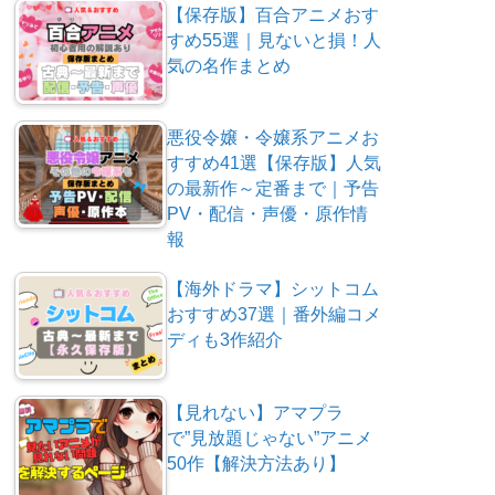
【保存版】百合アニメおす
すめ55選｜見ないと損！人
気の名作まとめ
悪役令嬢・令嬢系アニメお
すすめ41選【保存版】人気
の最新作～定番まで｜予告
PV・配信・声優・原作情
報
【海外ドラマ】シットコム
おすすめ37選｜番外編コメ
ディも3作紹介
【見れない】アマプラ
で”見放題じゃない”アニメ
50作【解決方法あり】