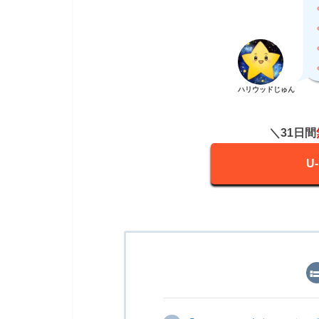
ハリウッドじゅん
＼31日間
U