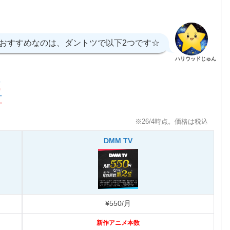
おすすめなのは、ダントツで以下2つです☆
ハリウッドじゅん
V
T
※26/4時点。価格は税込
DMM TV
¥550/月
新作アニメ本数