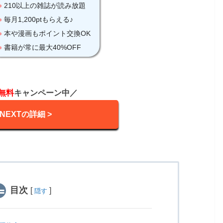
無料
キャンペーン中／
-NEXTの詳細 >
目次
[
]
隠す