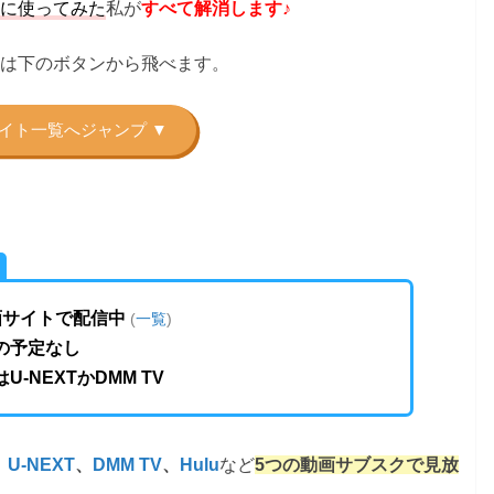
に使ってみた
私が
すべて解消します♪
は下のボタンから飛べます。
画サイトで配信中
(
一覧
)
の予定なし
U-NEXTかDMM TV
、
など
U-NEXT
、
DMM TV
、
Hulu
5つの動画サブスクで見放