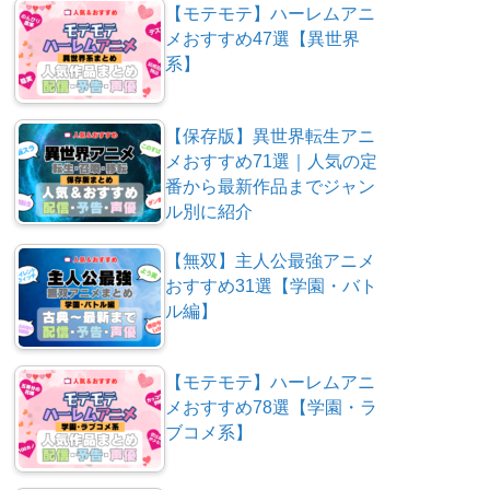
【モテモテ】ハーレムアニ
メおすすめ47選【異世界
系】
【保存版】異世界転生アニ
メおすすめ71選｜人気の定
番から最新作品までジャン
ル別に紹介
【無双】主人公最強アニメ
おすすめ31選【学園・バト
ル編】
【モテモテ】ハーレムアニ
メおすすめ78選【学園・ラ
ブコメ系】