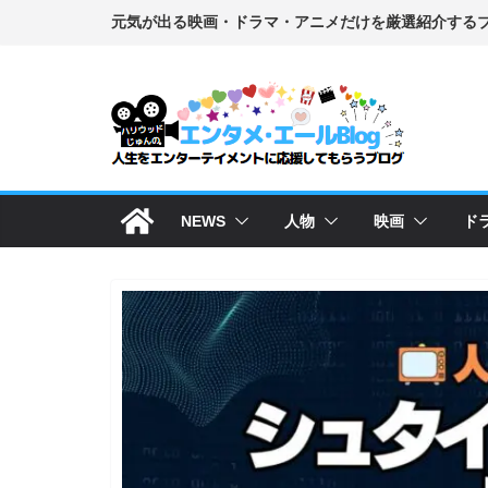
コ
ン
テ
ン
ツ
へ
ス
NEWS
人物
映画
ド
キ
ッ
プ