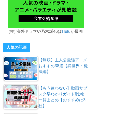
海外ドラマや乃木坂46は
Hulu
が最強
[PR]
人気の記事
【無双】主人公最強アニメ
おすすめ38選【異世界・魔
法編】
【もう迷わない】動画サブ
スク早わかりガイド!比較
一覧まとめ【おすすめは3
社】