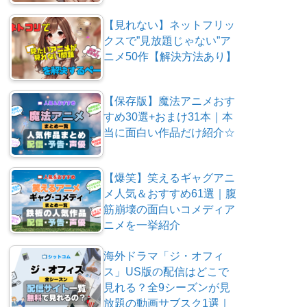
【見れない】ネットフリッ
クスで”見放題じゃない”ア
ニメ50作【解決方法あり】
【保存版】魔法アニメおす
すめ30選+おまけ31本｜本
当に面白い作品だけ紹介☆
【爆笑】笑えるギャグアニ
メ人気＆おすすめ61選｜腹
筋崩壊の面白いコメディア
ニメを一挙紹介
海外ドラマ「ジ・オフィ
ス」US版の配信はどこで
見れる？全9シーズンが見
放題の動画サブスク1選｜