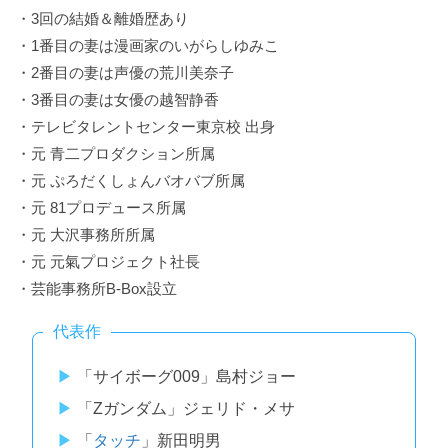
・3回の結婚＆離婚歴あり
・1番目の妻は漫画家のいがらしゆみこ
・2番目の妻は声優の荒川美奈子
・3番目の妻は女優の越智静香
・テレビタレントセンター東京校 出身
・元 青二プロダクション所属
・元 ぷろだくしょんバオバブ所属
・元 81プロデュース所属
・元 大沢事務所所属
・元 元氣プロジェクト社長
・芸能事務所B-Box設立
代表作
「サイボーグ009」島村ジョー
「Ζガンダム」ジェリド・メサ
「
タッチ
」新田明男