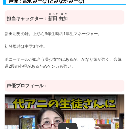
声優：冨永 みーな (とみなが みーな)
にった ゆか
担当キャラクター：
新田 由加
新田明男の妹。上杉ら3年生時の1年生マネージャー。
初登場時は中学3年生。
ポニーテールが似合う美少女ではあるが、かなり気が強く、合気
道2段の心得があるためケンカも強い。
声優プロフィール：