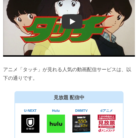
Play
アニメ「タッチ」が見れる人気の動画配信サービスは、以
下の通りです。
見放題 配信中
U-NEXT
Hulu
DMMTV
dアニメ