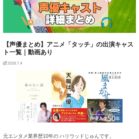
【声優まとめ】アニメ「タッチ」の出演キャス
ト一覧｜動画あり
2026.7.4
元エンタメ業界歴10年の ハリウッドじゅんです。