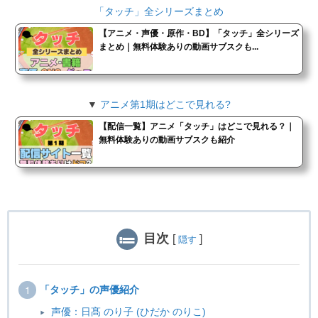
「タッチ」全シリーズまとめ
【アニメ・声優・原作・BD】「タッチ」全シリーズ
まとめ｜無料体験ありの動画サブスクも...
▼
アニメ第1期はどこで見れる?
【配信一覧】アニメ「タッチ」はどこで見れる？｜
無料体験ありの動画サブスクも紹介
目次
[
]
隠す
「タッチ」の声優紹介
声優：日髙 のり子 (ひだか のりこ)