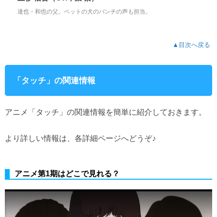
達也・和也の父。ペットの犬のパンチの声も担当。
▲目次へ戻る
「タッチ」の関連情報
アニメ「タッチ」の関連情報を簡単に紹介しておきます。
より詳しい情報は、各詳細ページへどうぞ♪
アニメ第1期はどこで見れる？