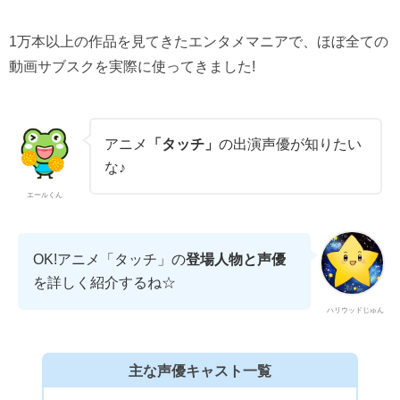
1万本以上の作品を見てきたエンタメマニアで、ほぼ全ての
動画サブスクを実際に使ってきました!
アニメ
「タッチ」
の出演声優が知りたい
な♪
エールくん
OK!アニメ「タッチ」の
登場人物と声優
を詳しく紹介するね☆
ハリウッドじゅん
主な声優キャスト一覧