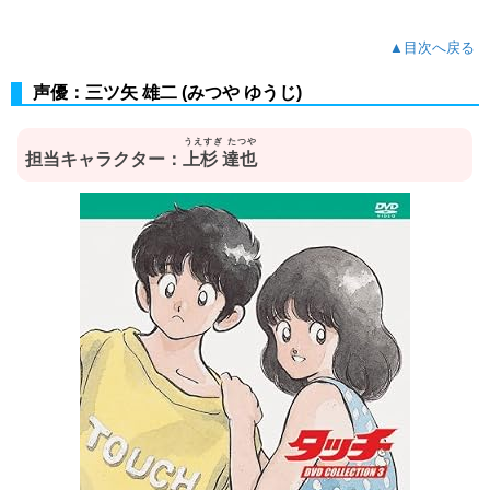
▲目次へ戻る
声優：三ツ矢 雄二 (みつや ゆうじ)
うえすぎ たつや
担当キャラクター：
上杉 達也