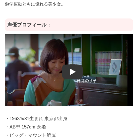
勉学運動ともに優れる美少女。
声優プロフィール：
Play
・1962/5/31生まれ 東京都出身
・AB型 157cm 既婚
・ビッグ・マウント所属