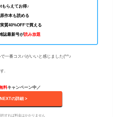
0ptもらえてお得♪
で原作本も読める
実質40%OFFで買える
の雑誌最新号が
読み放題
で一番コスパがいいと感じました(^^♪
す.
無料
キャンペーン中／
-NEXTの詳細 >
解約すれば料金はかかりません