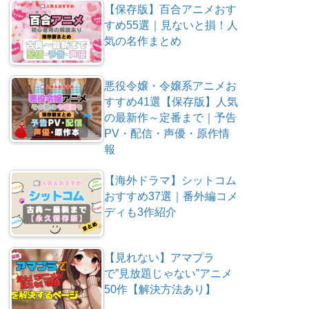
【保存版】百合アニメおす
すめ55選｜見ないと損！人
気の名作まとめ
悪役令嬢・令嬢系アニメお
すすめ41選【保存版】人気
の最新作～定番まで｜予告
PV・配信・声優・原作情
報
【海外ドラマ】シットコム
おすすめ37選｜番外編コメ
ディも3作紹介
【見れない】アマプラ
で”見放題じゃない”アニメ
50作【解決方法あり】