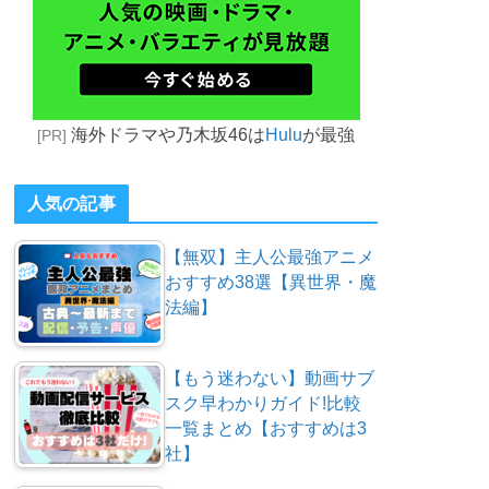
海外ドラマや乃木坂46は
Hulu
が最強
[PR]
人気の記事
【無双】主人公最強アニメ
おすすめ38選【異世界・魔
法編】
【もう迷わない】動画サブ
スク早わかりガイド!比較
一覧まとめ【おすすめは3
社】