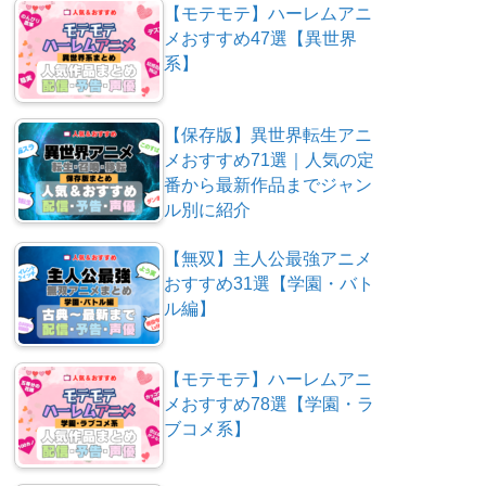
【モテモテ】ハーレムアニ
メおすすめ47選【異世界
系】
【保存版】異世界転生アニ
メおすすめ71選｜人気の定
番から最新作品までジャン
ル別に紹介
【無双】主人公最強アニメ
おすすめ31選【学園・バト
ル編】
【モテモテ】ハーレムアニ
メおすすめ78選【学園・ラ
ブコメ系】