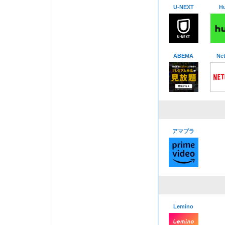
U-NEXT
Hu
ABEMA
Net
アマプラ
Lemino