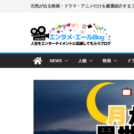
コ
ン
テ
ン
ツ
へ
ス
NEWS
人物
映画
ド
キ
ッ
プ