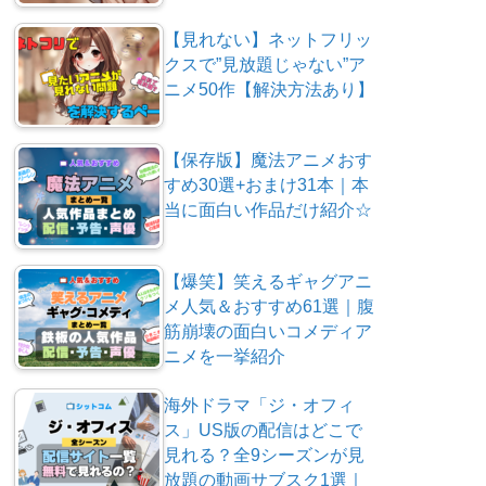
【見れない】ネットフリッ
クスで”見放題じゃない”ア
ニメ50作【解決方法あり】
【保存版】魔法アニメおす
すめ30選+おまけ31本｜本
当に面白い作品だけ紹介☆
【爆笑】笑えるギャグアニ
メ人気＆おすすめ61選｜腹
筋崩壊の面白いコメディア
ニメを一挙紹介
海外ドラマ「ジ・オフィ
ス」US版の配信はどこで
見れる？全9シーズンが見
放題の動画サブスク1選｜