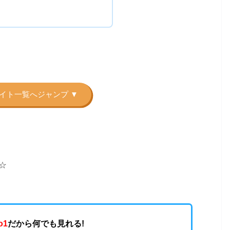
☆
o1
だから何でも見れる!