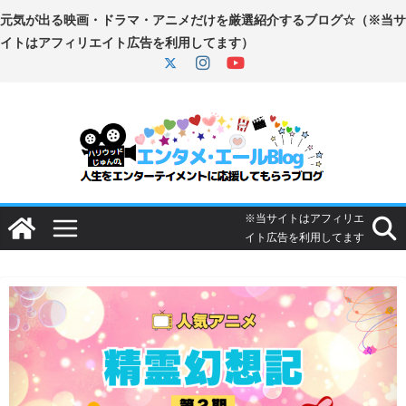
コ
ン
テ
ン
ツ
へ
ス
キ
ッ
プ