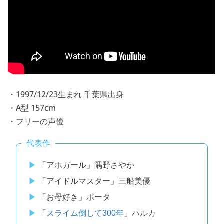
・1997/12/23生まれ 千葉県出身
・A型 157cm
・フリーの声優
代表作
「アホガール」隅野さやか
「アイドルマスター」三船美優
「お母好き」ポータ
「
スライム倒して300年
」ハルカ