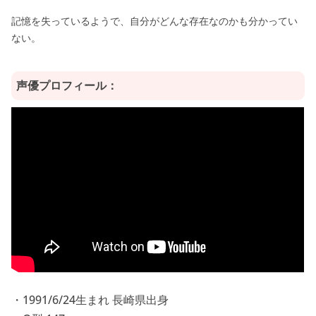
記憶を失っているようで、自分がどんな存在なのかも分かってい
ない。
声優プロフィール：
・1991/6/24生まれ 長崎県出身