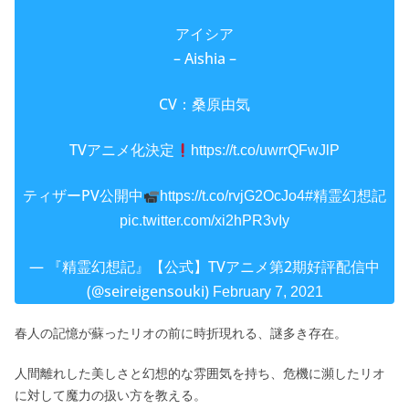
アイシア
– Aishia –
CV：桑原由気
TVアニメ化決定
https://t.co/uwrrQFwJlP
ティザーPV公開中
https://t.co/rvjG2OcJo4
#精霊幻想記
pic.twitter.com/xi2hPR3vIy
— 『精霊幻想記』【公式】TVアニメ第2期好評配信中
(@seireigensouki)
February 7, 2021
春人の記憶が蘇ったリオの前に時折現れる、謎多き存在。
人間離れした美しさと幻想的な雰囲気を持ち、危機に瀕したリオ
に対して魔力の扱い方を教える。