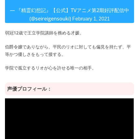
— 『精霊幻想記』【公式】TVアニメ第2期好評配信中
(@seireigensouki)
February 1, 2021
弱冠12歳で王立学院講師を務める才媛。
伯爵令嬢でありながら、平民のリオに対しても偏見を持たず、平
等かつ優しさをもって接する。
学院で孤立するリオが心を許せる唯一の相手。
声優プロフィール：