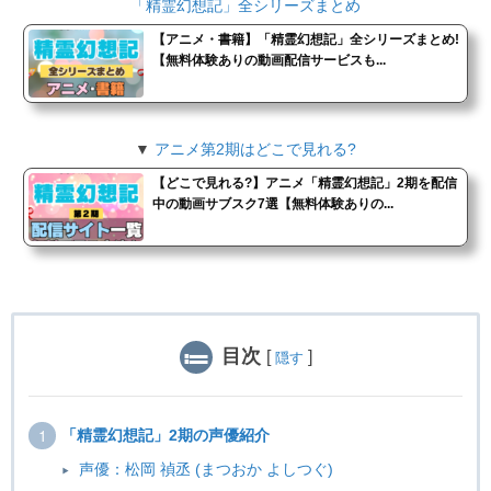
「精霊幻想記」全シリーズまとめ
【アニメ・書籍】「精霊幻想記」全シリーズまとめ!
【無料体験ありの動画配信サービスも...
▼
アニメ第2期はどこで見れる?
【どこで見れる?】アニメ「精霊幻想記」2期を配信
中の動画サブスク7選【無料体験ありの...
目次
[
]
隠す
「精霊幻想記」2期の声優紹介
声優：松岡 禎丞 (まつおか よしつぐ)