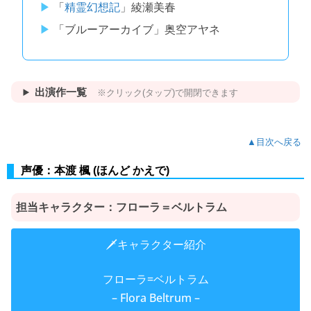
「
精霊幻想記
」綾瀬美春
「ブルーアーカイブ」奥空アヤネ
出演作一覧
※クリック(タップ)で開閉できます
▲目次へ戻る
声優：本渡 楓 (ほんど かえで)
担当キャラクター：フローラ＝ベルトラム
🗡キャラクター紹介
フローラ=ベルトラム
– Flora Beltrum –