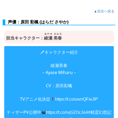
▲目次へ戻る
声優：原田 彩楓 (はらだ さやか)
あやせ みはる
担当キャラクター：
綾瀬 美春
🗡キャラクター紹介
綾瀬美春
– Ayase Miharu –
CV：原田彩楓
TVアニメ化決定
https://t.co/uwrrQFwJlP
ティザーPV公開中
https://t.co/rvjG2OcJo4
#精霊幻想記