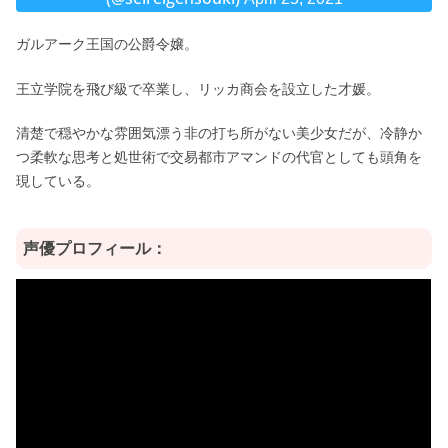
ガルアーク王国の公爵令嬢。
王立学院を飛び級で卒業し、リッカ商会を設立した才媛。
清楚で穏やかな雰囲気漂う非の打ち所がない美少女だが、冷静か
つ柔軟な思考と処世術で交易都市アマンドの代官としても頭角を
現している。
声優プロフィール：