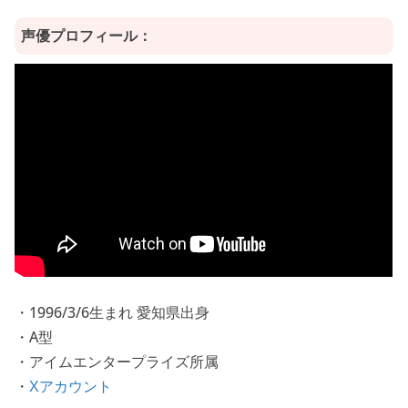
声優プロフィール：
・1996/3/6生まれ 愛知県出身
・A型
・アイムエンタープライズ所属
・
Xアカウント