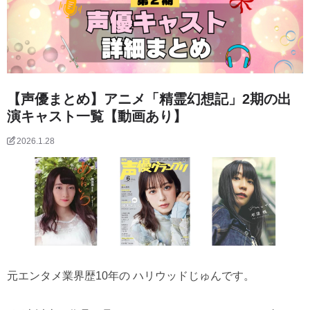
【声優まとめ】アニメ「精霊幻想記」2期の出
演キャスト一覧【動画あり】
2026.1.28
元エンタメ業界歴10年の ハリウッドじゅんです。