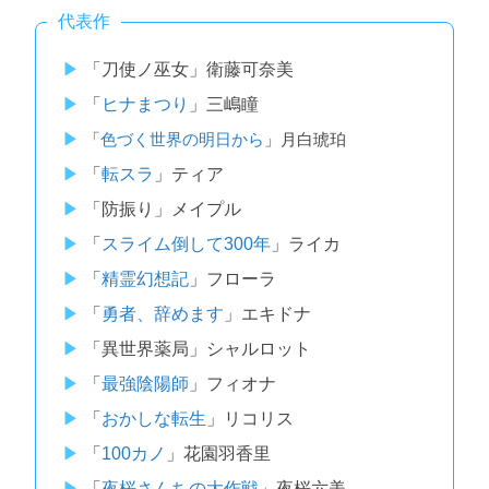
代表作
「刀使ノ巫女」衛藤可奈美
「
ヒナまつり
」三嶋瞳
「
色づく世界の明日から
」月白琥珀
「
転スラ
」ティア
「防振り」メイプル
「
スライム倒して300年
」ライカ
「
精霊幻想記
」フローラ
「
勇者、辞めます
」エキドナ
「異世界薬局」シャルロット
「
最強陰陽師
」フィオナ
「
おかしな転生
」リコリス
「
100カノ
」花園羽香里
「
夜桜さんちの大作戦
」夜桜六美