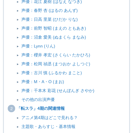
声優：花江 夏樹 (はなえ なつき)
声優：春野 杏 (はるの あんず)
声優：日高 里菜 (ひだか りな)
声優：前野 智昭 (まえの ともあき)
声優：沼倉 愛美 (ぬまくら まなみ)
声優：Lynn (りん)
声優：櫻井 孝宏 (さくらい たかひろ)
声優：松岡 禎丞 (まつおか よしつぐ)
声優：古川 慎 (ふるかわ まこと)
声優：M・A・O (まお)
声優：千本木 彩花 (せんぼんぎ さやか)
その他の出演声優
「転スラ」4期の関連情報
アニメ第4期はどこで見れる？
主題歌・あらすじ・基本情報