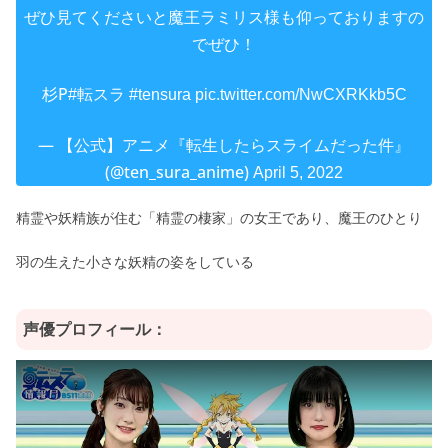
ぜひ見てくださいと魔王ラミリス様も仰っておりますの
でぜひ！
杉P
#転スラ
#tensura
pic.twitter.com/NwCXRKkb5C
— 【公式】アニメ『転生したらスライムだった件』
(@ten_sura_anime)
April 5, 2022
精霊や妖精族が住む「精霊の棲家」の女王であり、魔王のひとり
羽の生えた小さな妖精の姿をしている
声優プロフィール：