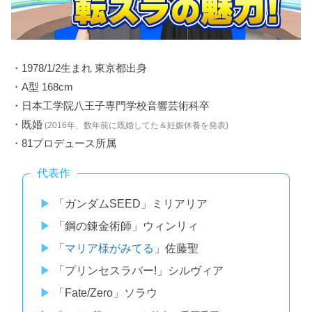
・1978/1/2生まれ 東京都出身
・A型 168cm
・日本工学院八王子専門学校音響芸術科卒
・既婚
(2016年、数年前に既婚してた＆妊娠休養を発表)
・81プロデュース所属
代表作
「ガンダムSEED」ミリアリア
「鋼の錬金術師」ウィンリィ
「
マリア様がみてる
」佐藤聖
「プリンセスラバー!」シルヴィア
「Fate/Zero」ソラウ