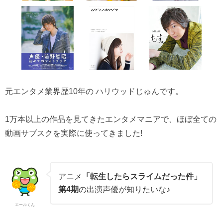
元エンタメ業界歴10年の ハリウッドじゅんです。
1万本以上の作品を見てきたエンタメマニアで、ほぼ全ての
動画サブスクを実際に使ってきました!
アニメ
「転生したらスライムだった件」
第4期
の出演声優が知りたいな♪
エールくん