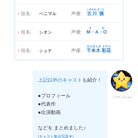
ふるかわ まこと
役名:
声優:
古川 慎
●
ベニマル
まお
役名:
声優:
M・A・O
●
シオン
せんぼんぎ さやか
役名:
声優:
千本木 彩花
●
シュナ
上記以外のキャスト
も紹介！
●プロフィール
ハリウッドじゅん
●代表作
●出演動画
などを まとめました♪
(
キャスト集合写真▼
)