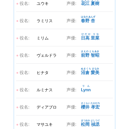
役名:
声優:
花江 夏樹
●
ユウキ
はるの あんず
役名:
声優:
春野 杏
●
ラミリス
ひだか りな
役名:
声優:
日高 里菜
●
ミリム
まえの ともあき
役名:
声優:
前野 智昭
●
ヴェルドラ
ぬまくら まなみ
役名:
声優:
沼倉 愛美
●
ヒナタ
りん
役名:
声優:
Lynn
●
ルミナス
さくらい たかひろ
役名:
声優:
櫻井 孝宏
●
ディアブロ
まつおか よしつぐ
役名:
声優:
松岡 禎丞
●
マサユキ