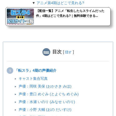
▼
アニメ第4期はどこで見れる?
【配信一覧】アニメ「転生したらスライムだった
件」4期はどこで見れる?｜無料体験できる...
目次
[
]
隠す
「転スラ」4期の声優紹介
キャスト集合写真
声優：岡咲 美保 (おかさき みほ)
声優：豊口 めぐみ (とよぐち めぐみ)
声優：水瀬 いのり (みなせ いのり)
声優：小野 大輔 (おの だいすけ)