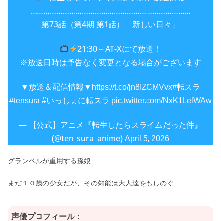
…………………………………………………………………
第73話（第4期 第1話）「新しい日々」
21:30～AT-Xにて放送！
※放送日時は予告なく変更となる場合がございます
▼放送＆配信情報▼
https://t.co/jn8IZCMVvx
#転スラ
#tensura
#いっしょに転スラ
pic.twitter.com/NxK1LelWAw
— 【公式】アニメ『転生したらスライムだった件』
(@ten_sura_anime)
April 5, 2026
グランベルが重用する孫娘
まだ１０歳の少女だが、その知能は大人達をもしのぐ
声優プロフィール：