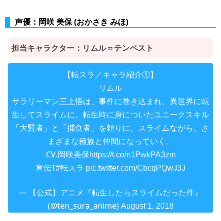
声優：岡咲 美保 (おかさき みほ)
担当キャラクター：リムル＝テンペスト
【転スラ／キャラ紹介①】
リムル
サラリーマン三上悟は、事件に巻き込まれ、異世界に転
生してスライムに。転生時に身についたユニークスキル
「大賢者」と「捕食者」を頼りに、スライムながら、さ
まざまな種族と仲間になっていく。
CV.岡咲美保
https://t.co/n1PwkPA3zm
宣伝T
#転スラ
pic.twitter.com/CbcqPQwJ3J
— 【公式】アニメ『転生したらスライムだった件』
(@ten_sura_anime)
August 1, 2018