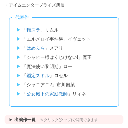
・アイムエンタープライズ所属
代表作
「
転スラ
」リムル
「エルメロイ事件簿」イヴェット
「
はめふら
」メアリ
「ジャヒー様はくじけない!」魔王
「魔法使い黎明期」ロー
「
鑑定スキル
」ロセル
「シャニアニ2」市川雛菜
「
公女殿下の家庭教師
」リィネ
出演作一覧
※クリック(タップ)で開閉できます