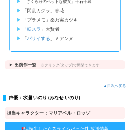
「さくら荘のペットな彼女」千石千尋
「閃乱カグラ」春花
「プラメモ」桑乃実カヅキ
「
転スラ
」大賢者
「
パリイする
」ミアンヌ
出演作一覧
※クリック(タップ)で開閉できます
▲目次へ戻る
声優：水瀬 いのり (みなせ いのり)
担当キャラクター：マリアベル・ロッゾ
放送情報
#転生したらスライムだった件