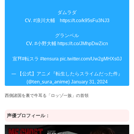
ダムラダ
CV.
#浪川大輔
https://t.co/k95sFu3NJ3
グランベル
CV.
#小野大輔
https://t.co/JMhpDwZicn
宣⛩
#転スラ
#tensura
pic.twitter.com/Uw2gMHXs0J
— 【公式】アニメ『転生したらスライムだった件』
(@ten_sura_anime)
January 31, 2024
西側諸国を裏で牛耳る「ロッゾ一族」の首領
声優プロフィール：