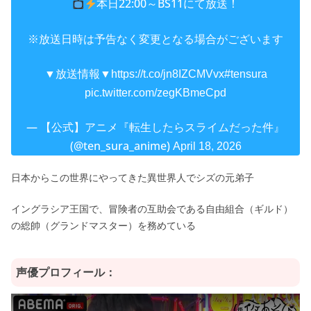
本日22:00～BS11にて放送！
※放送日時は予告なく変更となる場合がございます
▼放送情報▼
https://t.co/jn8IZCMVvx
#tensura
pic.twitter.com/zegKBmeCpd
— 【公式】アニメ『転生したらスライムだった件』
(@ten_sura_anime)
April 18, 2026
日本からこの世界にやってきた異世界人でシズの元弟子
イングラシア王国で、冒険者の互助会である自由組合（ギルド）
の総帥（グランドマスター）を務めている
声優プロフィール：