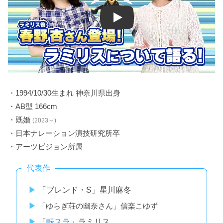
Play
・1994/10/30生まれ 神奈川県出身
・AB型 166cm
・既婚
(2023～)
・日本ナレーション演技研究所卒
・アーツビジョン所属
代表作
「ブレンド・S」星川麻冬
「ゆらぎ荘の幽奈さん」信楽こゆず
「
転スラ
」ラミリス