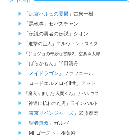
「
涼宮ハルヒの憂鬱
」古泉一樹
「黒執事」セバスチャン
「伝説の勇者の伝説」シオン
「進撃の巨人」エルヴィン・スミス
「ジョジョの奇妙な冒険2」空条承太郎
「ばらかもん」半田清舟
「
メイドラゴン
」ファフニール
「ロードエルメロイII世」アッド
「魔入りました!入間くん」ナベリウス
「神達に拾われた男」ラインハルト
「
東京リベンジャーズ
」武藤泰宏
「
聖者無双
」ガルバ
「MFゴースト」相葉瞬