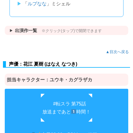
「
ルプなな
」ミシェル
出演作一覧
※クリック(タップ)で開閉できます
▲目次へ戻る
声優：花江 夏樹 (はなえ なつき)
担当キャラクター：ユウキ・カグラザカ
◤ ◥
第75話
#転スラ
放送まであと
時間！
◣ ◢