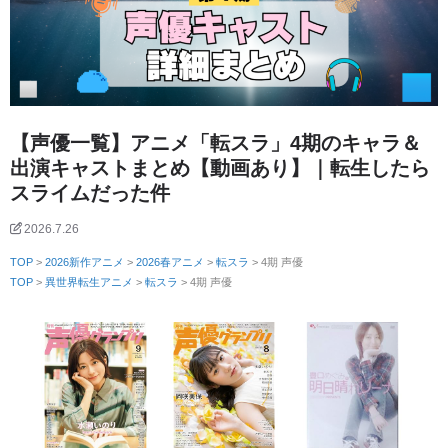
【声優一覧】アニメ「転スラ」4期のキャラ＆
出演キャストまとめ【動画あり】｜転生したら
スライムだった件
2026.7.26
TOP
>
2026新作アニメ
>
2026春アニメ
>
転スラ
> 4期 声優
TOP
>
異世界転生アニメ
>
転スラ
> 4期 声優