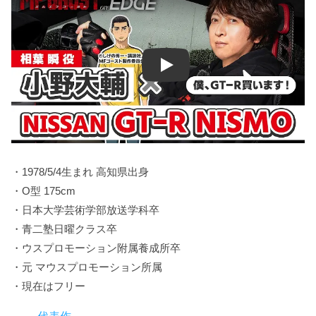
Play
・1978/5/4生まれ 高知県出身
・O型 175cm
・日本大学芸術学部放送学科卒
・青二塾日曜クラス卒
・ウスプロモーション附属養成所卒
・元 マウスプロモーション所属
・現在はフリー
代表作