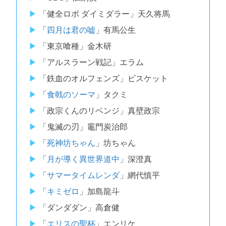
「健全ロボ ダイミダラー」天久将馬
「
四月は君の嘘
」有馬公生
「東京喰種」金木研
「アルスラーン戦記」エラム
「鉄血のオルフェンズ」ビスケット
「
食戟のソーマ
」タクミ
「政宗くんのリベンジ」真壁政宗
「鬼滅の刃」竈門炭治郎
「
死神坊ちゃん
」坊ちゃん
「
月が導く異世界道中
」深澄真
「
サマータイムレンダ
」網代慎平
「
キミゼロ
」加島龍斗
「ダンダダン」高倉健
「
エリスの聖杯
」エンリケ