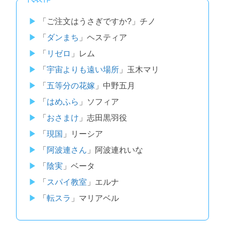
「ご注文はうさぎですか?」チノ
「
ダンまち
」ヘスティア
「
リゼロ
」レム
「
宇宙よりも遠い場所
」玉木マリ
「
五等分の花嫁
」中野五月
「
はめふら
」ソフィア
「
おさまけ
」志田黒羽役
「
現国
」リーシア
「
阿波連さん
」阿波連れいな
「
陰実
」ベータ
「
スパイ教室
」エルナ
「
転スラ
」マリアベル