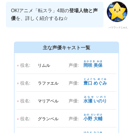
OK!アニメ「転スラ」4期の
登場人物と声
優
を、詳しく紹介するね☆
ハリウッドじゅん
主な声優キャスト一覧
おかさき みほ
役名:
声優:
岡咲 美保
●
リムル
とよぐち めぐみ
役名:
声優:
豊口 めぐみ
●
ラファエル
みなせ いのり
役名:
声優:
水瀬 いのり
●
マリアベル
おの だいすけ
役名:
声優:
小野 大輔
●
グランベル
はなえ なつき