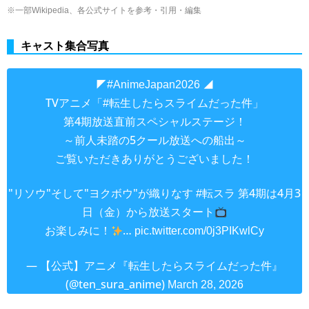
※一部Wikipedia、各公式サイトを参考・引用・編集
キャスト集合写真
◤
◢
#AnimeJapan2026
TVアニメ「
」
#転生したらスライムだった件
第4期放送直前スペシャルステージ！
～前人未踏の5クール放送への船出～
ご覧いただきありがとうございました！
"リソウ"そして"ヨクボウ"が織りなす
第4期は4月3
#転スラ
日（金）から放送スタート
お楽しみに！
…
pic.twitter.com/0j3PIKwlCy
— 【公式】アニメ『転生したらスライムだった件』
(@ten_sura_anime)
March 28, 2026