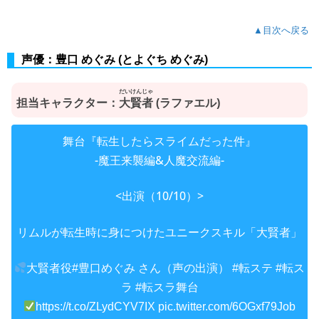
▲目次へ戻る
声優：豊口 めぐみ (とよぐち めぐみ)
だいけんじゃ
担当キャラクター：
大賢者
(ラファエル)
舞台『転生したらスライムだった件』
-魔王来襲編&人魔交流編-
<出演（10/10）>
リムルが転生時に身につけたユニークスキル「大賢者」
大賢者役
さん（声の出演）
#豊口めぐみ
#転ステ
#転ス
ラ
#転スラ舞台
https://t.co/ZLydCYV7IX
pic.twitter.com/6OGxf79Job