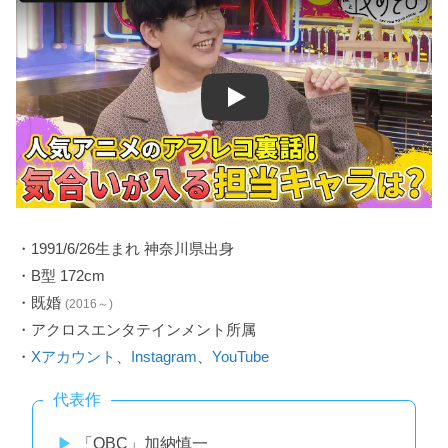
Play
・1991/6/26生まれ 神奈川県出身
・B型 172cm
・既婚
(2016～)
・アクロスエンタテインメント所属
・
Xアカウント
、
Instagram
、
YouTube
代表作
「OBC」加納慎一